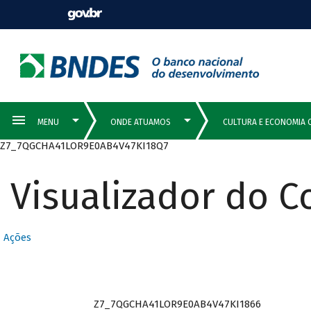
Z7_7QGCHA41LOR9E0AB4V47KI18Q7
Visualizador do 
Ações
Z7_7QGCHA41LOR9E0AB4V47KI1866