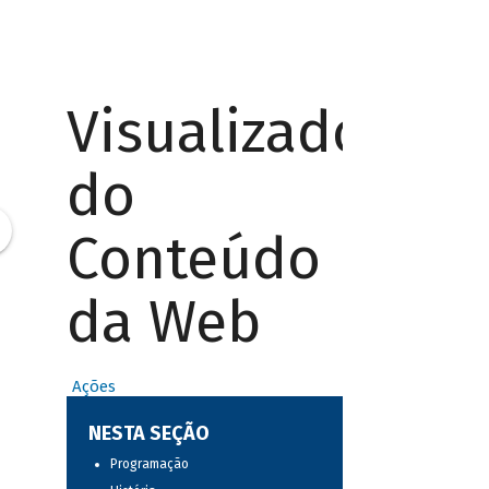
Visualizador
do
Conteúdo
da Web
Ações
NESTA SEÇÃO
Programação