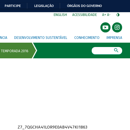
PARTICIPE
LEGISLAÇÃO
ÓRGÃOS DO GOVERNO
⁣
ENGLISH
ACESSIBILIDADE
A+
A-
NCIA
DESENVOLVIMENTO SUSTENTÁVEL
CONHECIMENTO
IMPRENSA
Busca
Z7_7QGCHA41LOR9E0AB4V47KI1863