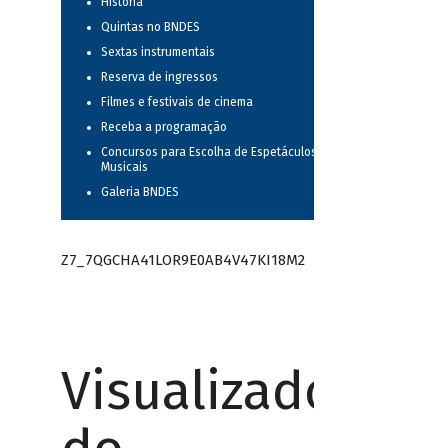
História
Quintas no BNDES
Sextas instrumentais
Reserva de ingressos
Filmes e festivais de cinema
Receba a programação
Concursos para Escolha de Espetáculos
Musicais
Galeria BNDES
Z7_7QGCHA41LOR9E0AB4V47KI18M2
Visualizador