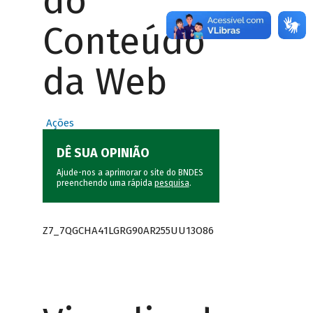
do
Conteúdo
da Web
Ações
DÊ SUA OPINIÃO
Ajude-nos a aprimorar o site do BNDES
preenchendo uma rápida
pesquisa
.
Z7_7QGCHA41LGRG90AR255UU13O86