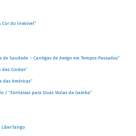
A Cor do Invisível”
as de Saudade – Cantigas de Amigo em Tempos Passados”
a das Cordas”
ca das Américas”
do / “Fantasias para Duas Violas da Gamba”
o LiberTango