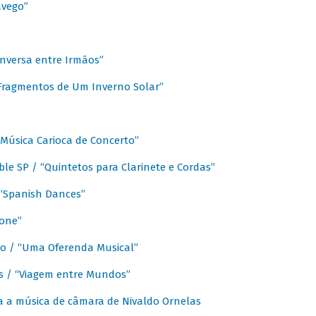
avego”
nversa entre Irmãos”
“Fragmentos de Um Inverno Solar”
Música Carioca de Concerto”
e SP / “Quintetos para Clarinete e Cordas”
/ “Spanish Dances”
fone”
lo / “Uma Oferenda Musical”
lis / “Viagem entre Mundos”
a a música de câmara de Nivaldo Ornelas