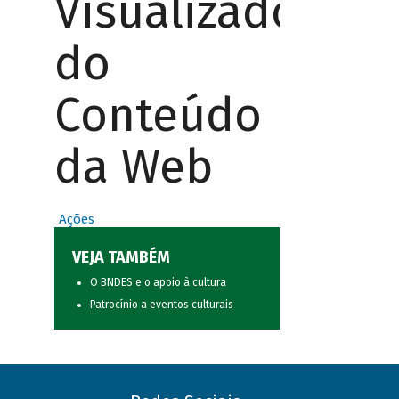
Visualizador
do
Conteúdo
da Web
Ações
VEJA TAMBÉM
O BNDES e o apoio à cultura
Patrocínio a eventos culturais