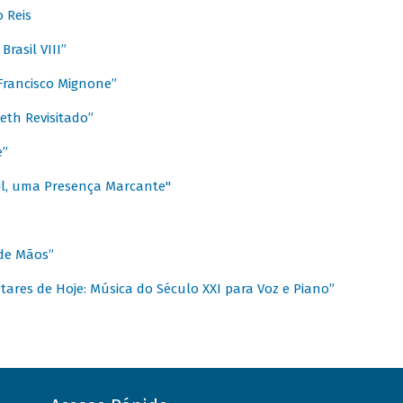
 Reis
rasil VIII”
rancisco Mignone”
reth Revisitado”
e”
sil, uma Presença Marcante"
 de Mãos”
ares de Hoje: Música do Século XXI para Voz e Piano”