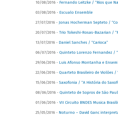
10/08/2016 -
Fernando Leitzke / “Rios que N
03/08/2016 -
Escualo Ensemble
27/07/2016 -
Jonas Hocherman Septeto / “Co
20/07/2016 -
Trio Tokeshi-Rosas-Bazarian / 
13/07/2016 -
Daniel Sanches / “Carioca”
06/07/2016 -
Quinteto Lorenzo Fernandez / “
29/06/2016 -
Luis Afonso Montanha e Ensembl
22/06/2016 -
Quarteto Brasileiro de Violões 
15/06/2016 -
Saxofonia / “A História do Saxo
08/06/2016 -
Quinteto de Sopros de São Pau
01/06/2016 -
VII Circuito BNDES Musica Brasi
25/05/2016 -
Noturno – David Ganc interpret