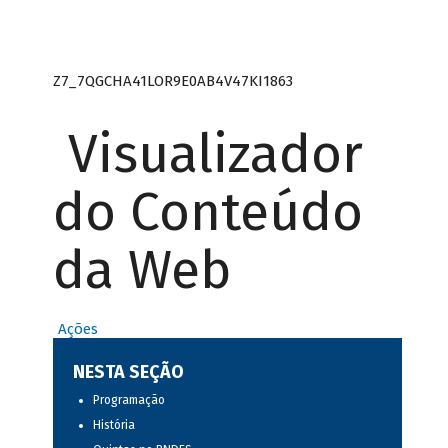
Z7_7QGCHA41LOR9E0AB4V47KI1863
Visualizador
do Conteúdo
da Web
Ações
NESTA SEÇÃO
Programação
História