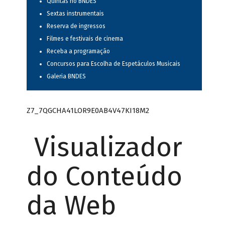
Quintas no BNDES
Sextas instrumentais
Reserva de ingressos
Filmes e festivais de cinema
Receba a programação
Concursos para Escolha de Espetáculos Musicais
Galeria BNDES
Z7_7QGCHA41LOR9E0AB4V47KI18M2
Visualizador
do Conteúdo
da Web