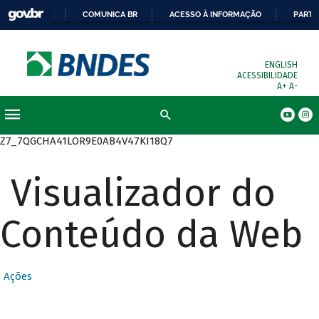
COMUNICA BR
ACESSO À INFORMAÇÃO
PARTI
ENGLISH
ACESSIBILIDADE
A+
A-
Busca
Z7_7QGCHA41LOR9E0AB4V47KI18Q7
Visualizador do
Conteúdo da Web
Ações