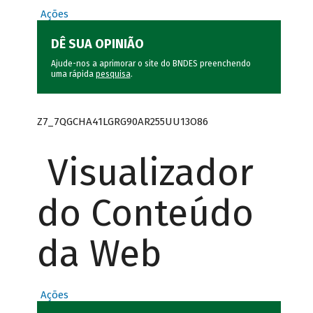
Ações
DÊ SUA OPINIÃO
Ajude-nos a aprimorar o site do BNDES preenchendo
uma rápida
pesquisa
.
Z7_7QGCHA41LGRG90AR255UU13O86
Visualizador
do Conteúdo
da Web
Ações