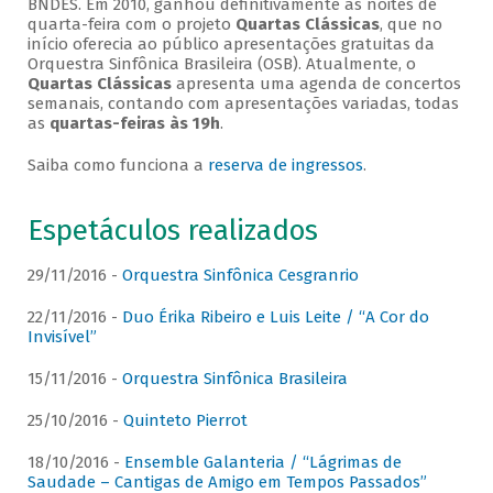
BNDES. Em 2010, ganhou definitivamente as noites de
quarta-feira com o projeto
Quartas Clássicas
, que no
início oferecia ao público apresentações gratuitas da
Orquestra Sinfônica Brasileira (OSB). Atualmente, o
Quartas Clássicas
apresenta uma agenda de concertos
semanais, contando com apresentações variadas, todas
as
quartas-feiras às 19h
.
Saiba como funciona a
reserva de ingressos
.
Espetáculos realizados
29/11/2016 -
Orquestra Sinfônica Cesgranrio
22/11/2016 -
Duo Érika Ribeiro e Luis Leite / “A Cor do
Invisível”
15/11/2016 -
Orquestra Sinfônica Brasileira
25/10/2016 -
Quinteto Pierrot
18/10/2016 -
Ensemble Galanteria / “Lágrimas de
Saudade – Cantigas de Amigo em Tempos Passados”