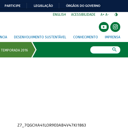
PARTICIPE
LEGISLAÇÃO
ÓRGÃOS DO GOVERNO
⁣
ENGLISH
ACESSIBILIDADE
A+
A-
NCIA
DESENVOLVIMENTO SUSTENTÁVEL
CONHECIMENTO
IMPRENSA
Busca
Z7_7QGCHA41LOR9E0AB4V47KI1863