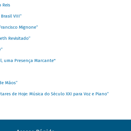
 Reis
rasil VIII”
rancisco Mignone”
reth Revisitado”
e”
sil, uma Presença Marcante"
 de Mãos”
ares de Hoje: Música do Século XXI para Voz e Piano”