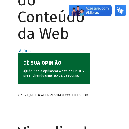
do
Conteúdo
da Web
Ações
DÊ SUA OPINIÃO
Ajude-nos a aprimorar o site do BNDES
preenchendo uma rápida
pesquisa
.
Z7_7QGCHA41LGRG90AR255UU13O86