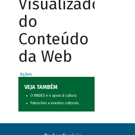
Visualizador
do
Conteúdo
da Web
Ações
VEJA TAMBÉM
O BNDES e o apoio à cultura
Patrocínio a eventos culturais