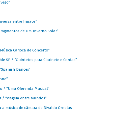
avego”
nversa entre Irmãos”
“Fragmentos de Um Inverno Solar”
Música Carioca de Concerto”
e SP / “Quintetos para Clarinete e Cordas”
/ “Spanish Dances”
fone”
lo / “Uma Oferenda Musical”
lis / “Viagem entre Mundos”
a a música de câmara de Nivaldo Ornelas