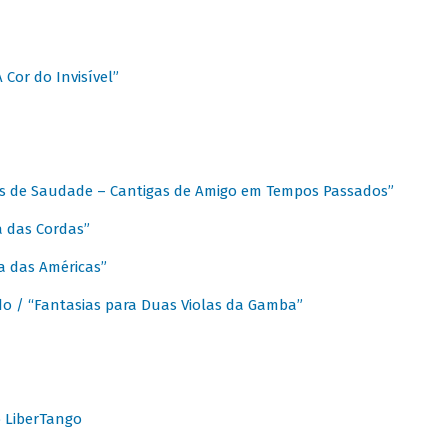
A Cor do Invisível”
as de Saudade – Cantigas de Amigo em Tempos Passados”
a das Cordas”
ca das Américas”
do / “Fantasias para Duas Violas da Gamba”
o LiberTango