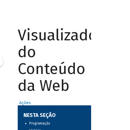
Visualizador
do
Conteúdo
da Web
Ações
NESTA SEÇÃO
Programação