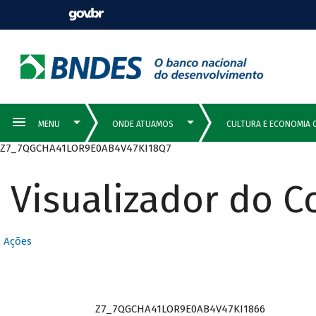
Z7_7QGCHA41LOR9E0AB4V47KI18Q7
Visualizador do 
Ações
Z7_7QGCHA41LOR9E0AB4V47KI1866