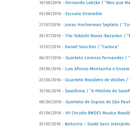
10/08/2016 -
Fernando Leitzke / “Rios que N
03/08/2016 -
Escualo Ensemble
27/07/2016 -
Jonas Hocherman Septeto / “Co
20/07/2016 -
Trio Tokeshi-Rosas-Bazarian / 
13/07/2016 -
Daniel Sanches / “Carioca”
06/07/2016 -
Quinteto Lorenzo Fernandez / “
29/06/2016 -
Luis Afonso Montanha e Ensembl
22/06/2016 -
Quarteto Brasileiro de Violões 
15/06/2016 -
Saxofonia / “A História do Saxo
08/06/2016 -
Quinteto de Sopros de São Pau
01/06/2016 -
VII Circuito BNDES Musica Brasi
25/05/2016 -
Noturno – David Ganc interpret