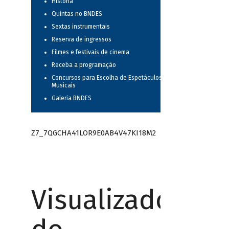
História
Quintas no BNDES
Sextas instrumentais
Reserva de ingressos
Filmes e festivais de cinema
Receba a programação
Concursos para Escolha de Espetáculos
Musicais
Galeria BNDES
Z7_7QGCHA41LOR9E0AB4V47KI18M2
Visualizador