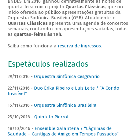
BNDES. Em 2010, ganhou definitivamente as noites de
quarta-feira com o projeto
Quartas Clássicas
, que no
início oferecia ao público apresentações gratuitas da
Orquestra Sinfônica Brasileira (OSB). Atualmente, o
Quartas Clássicas
apresenta uma agenda de concertos
semanais, contando com apresentações variadas, todas
as
quartas-feiras às 19h
.
Saiba como funciona a
reserva de ingressos
.
Espetáculos realizados
29/11/2016 -
Orquestra Sinfônica Cesgranrio
22/11/2016 -
Duo Érika Ribeiro e Luis Leite / “A Cor do
Invisível”
15/11/2016 -
Orquestra Sinfônica Brasileira
25/10/2016 -
Quinteto Pierrot
18/10/2016 -
Ensemble Galanteria / “Lágrimas de
Saudade – Cantigas de Amigo em Tempos Passados”