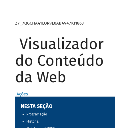
Z7_7QGCHA41LOR9E0AB4V47KI1863
Visualizador
do Conteúdo
da Web
Ações
NESTA SEÇÃO
Programação
História