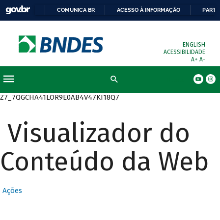
COMUNICA BR
ACESSO À INFORMAÇÃO
PARTI
ENGLISH
ACESSIBILIDADE
A+
A-
Busca
Z7_7QGCHA41LOR9E0AB4V47KI18Q7
Visualizador do
Conteúdo da Web
Ações