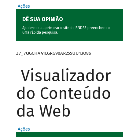
Ações
DÊ SUA OPINIÃO
Ajude-nos a aprimorar o site do BNDES preenchendo
uma rápida
pesquisa
.
Z7_7QGCHA41LGRG90AR255UU13O86
Visualizador
do Conteúdo
da Web
Ações