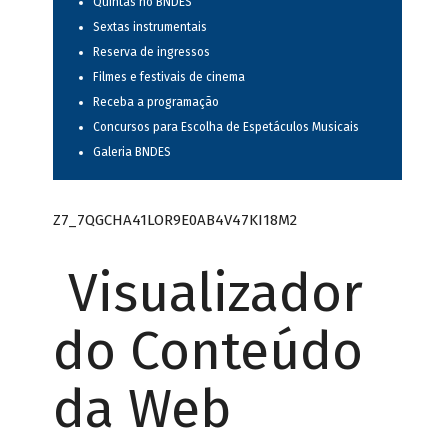
Quintas no BNDES
Sextas instrumentais
Reserva de ingressos
Filmes e festivais de cinema
Receba a programação
Concursos para Escolha de Espetáculos Musicais
Galeria BNDES
Z7_7QGCHA41LOR9E0AB4V47KI18M2
Visualizador
do Conteúdo
da Web