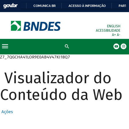
COMUNICA BR
ACESSO À INFORMAÇÃO
PARTI
ENGLISH
ACESSIBILIDADE
A+
A-
Busca
Z7_7QGCHA41LOR9E0AB4V47KI18Q7
Visualizador do
Conteúdo da Web
Ações