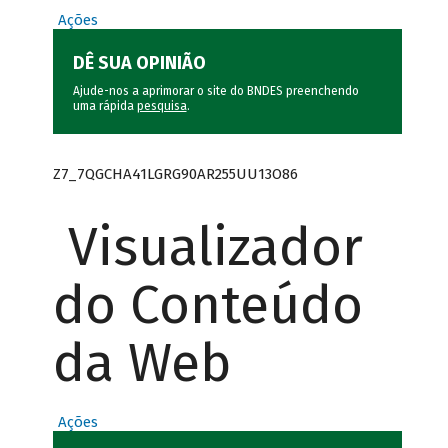
Ações
DÊ SUA OPINIÃO
Ajude-nos a aprimorar o site do BNDES preenchendo
uma rápida
pesquisa
.
Z7_7QGCHA41LGRG90AR255UU13O86
Visualizador
do Conteúdo
da Web
Ações