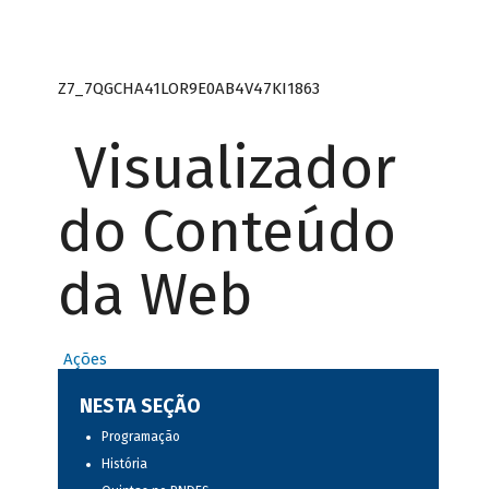
Z7_7QGCHA41LOR9E0AB4V47KI1863
Visualizador
do Conteúdo
da Web
Ações
NESTA SEÇÃO
Programação
História