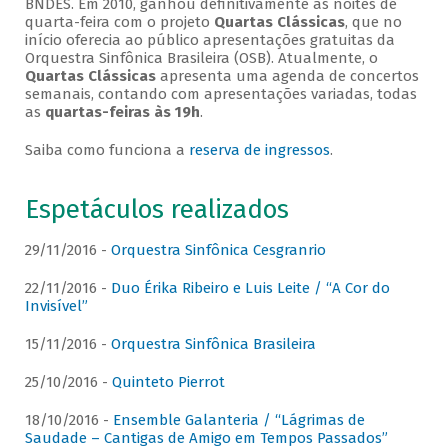
BNDES. Em 2010, ganhou definitivamente as noites de
quarta-feira com o projeto
Quartas Clássicas
, que no
início oferecia ao público apresentações gratuitas da
Orquestra Sinfônica Brasileira (OSB). Atualmente, o
Quartas Clássicas
apresenta uma agenda de concertos
semanais, contando com apresentações variadas, todas
as
quartas-feiras às 19h
.
Saiba como funciona a
reserva de ingressos
.
Espetáculos realizados
29/11/2016 -
Orquestra Sinfônica Cesgranrio
22/11/2016 -
Duo Érika Ribeiro e Luis Leite / “A Cor do
Invisível”
15/11/2016 -
Orquestra Sinfônica Brasileira
25/10/2016 -
Quinteto Pierrot
18/10/2016 -
Ensemble Galanteria / “Lágrimas de
Saudade – Cantigas de Amigo em Tempos Passados”