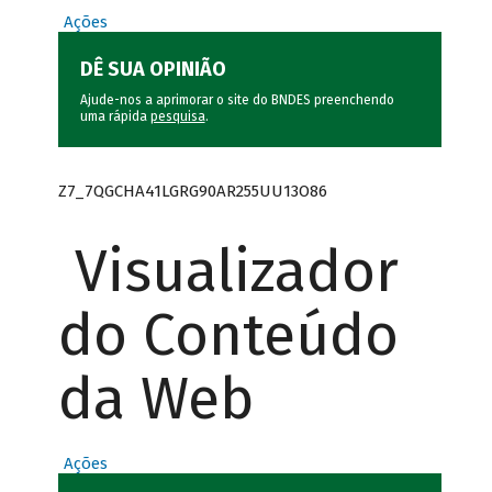
Ações
DÊ SUA OPINIÃO
Ajude-nos a aprimorar o site do BNDES preenchendo
uma rápida
pesquisa
.
Z7_7QGCHA41LGRG90AR255UU13O86
Visualizador
do Conteúdo
da Web
Ações