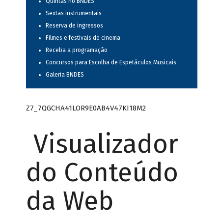
Quintas no BNDES
Sextas instrumentais
Reserva de ingressos
Filmes e festivais de cinema
Receba a programação
Concursos para Escolha de Espetáculos Musicais
Galeria BNDES
Z7_7QGCHA41LOR9E0AB4V47KI18M2
Visualizador
do Conteúdo
da Web