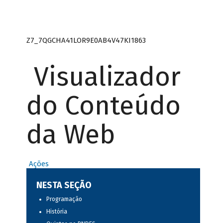
Z7_7QGCHA41LOR9E0AB4V47KI1863
Visualizador
do Conteúdo
da Web
Ações
NESTA SEÇÃO
Programação
História