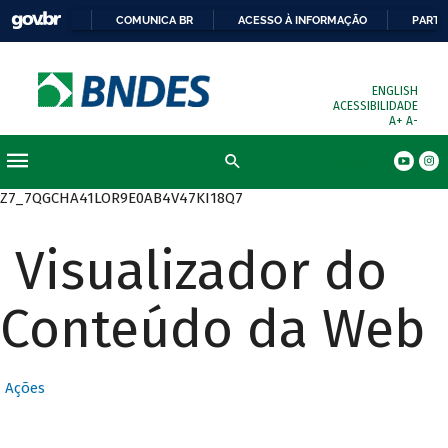
COMUNICA BR
ACESSO À INFORMAÇÃO
PARTI
ENGLISH
ACESSIBILIDADE
A+
A-
Busca
Z7_7QGCHA41LOR9E0AB4V47KI18Q7
Visualizador do
Conteúdo da Web
Ações