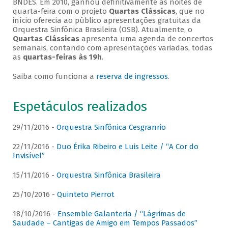
BNDES. Em 2010, ganhou definitivamente as noites de
quarta-feira com o projeto
Quartas Clássicas
, que no
início oferecia ao público apresentações gratuitas da
Orquestra Sinfônica Brasileira (OSB). Atualmente, o
Quartas Clássicas
apresenta uma agenda de concertos
semanais, contando com apresentações variadas, todas
as
quartas-feiras às 19h
.
Saiba como funciona a
reserva de ingressos
.
Espetáculos realizados
29/11/2016 -
Orquestra Sinfônica Cesgranrio
22/11/2016 -
Duo Érika Ribeiro e Luis Leite / “A Cor do
Invisível”
15/11/2016 -
Orquestra Sinfônica Brasileira
25/10/2016 -
Quinteto Pierrot
18/10/2016 -
Ensemble Galanteria / “Lágrimas de
Saudade – Cantigas de Amigo em Tempos Passados”