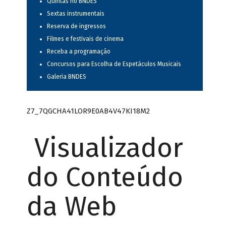
Quintas no BNDES
Sextas instrumentais
Reserva de ingressos
Filmes e festivais de cinema
Receba a programação
Concursos para Escolha de Espetáculos Musicais
Galeria BNDES
Z7_7QGCHA41LOR9E0AB4V47KI18M2
Visualizador
do Conteúdo
da Web