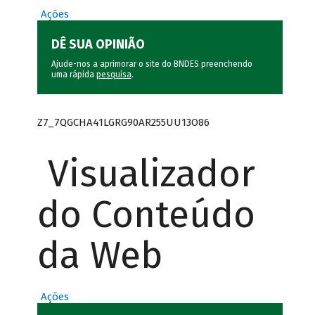
Ações
DÊ SUA OPINIÃO
Ajude-nos a aprimorar o site do BNDES preenchendo
uma rápida
pesquisa
.
Z7_7QGCHA41LGRG90AR255UU13O86
Visualizador
do Conteúdo
da Web
Ações