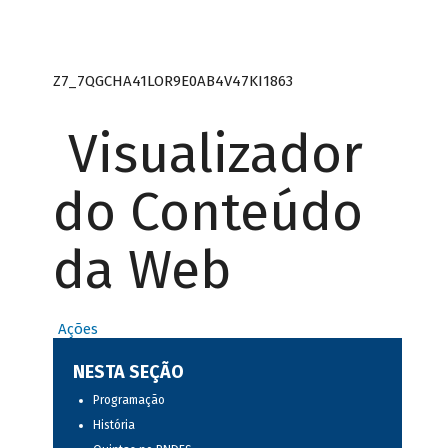
Z7_7QGCHA41LOR9E0AB4V47KI1863
Visualizador
do Conteúdo
da Web
Ações
NESTA SEÇÃO
Programação
História