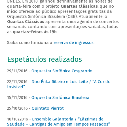
BNDES. Em 2010, ganhou definitivamente as noites de
quarta-feira com o projeto
Quartas Clássicas
, que no
início oferecia ao público apresentações gratuitas da
Orquestra Sinfônica Brasileira (OSB). Atualmente, o
Quartas Clássicas
apresenta uma agenda de concertos
semanais, contando com apresentações variadas, todas
as
quartas-feiras às 19h
.
Saiba como funciona a
reserva de ingressos
.
Espetáculos realizados
29/11/2016 -
Orquestra Sinfônica Cesgranrio
22/11/2016 -
Duo Érika Ribeiro e Luis Leite / “A Cor do
Invisível”
15/11/2016 -
Orquestra Sinfônica Brasileira
25/10/2016 -
Quinteto Pierrot
18/10/2016 -
Ensemble Galanteria / “Lágrimas de
Saudade – Cantigas de Amigo em Tempos Passados”