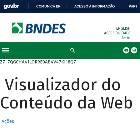
COMUNICA BR
ACESSO À INFORMAÇÃO
PARTI
ENGLISH
ACESSIBILIDADE
A+
A-
Busca
Z7_7QGCHA41LOR9E0AB4V47KI18Q7
Visualizador do
Conteúdo da Web
Ações