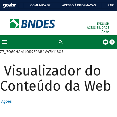
COMUNICA BR
ACESSO À INFORMAÇÃO
PARTI
ENGLISH
ACESSIBILIDADE
A+
A-
Busca
Z7_7QGCHA41LOR9E0AB4V47KI18Q7
Visualizador do
Conteúdo da Web
Ações