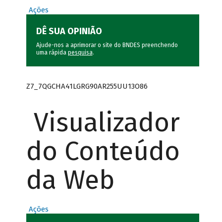
Ações
DÊ SUA OPINIÃO
Ajude-nos a aprimorar o site do BNDES preenchendo
uma rápida
pesquisa
.
Z7_7QGCHA41LGRG90AR255UU13O86
Visualizador
do Conteúdo
da Web
Ações