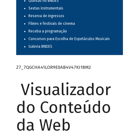
Quintas no BNDES
Sextas instrumentais
Reserva de ingressos
Filmes e festivais de cinema
Receba a programação
Concursos para Escolha de Espetáculos Musicais
Galeria BNDES
Z7_7QGCHA41LOR9E0AB4V47KI18M2
Visualizador
do Conteúdo
da Web