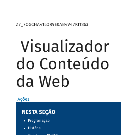
Z7_7QGCHA41LOR9E0AB4V47KI1863
Visualizador
do Conteúdo
da Web
Ações
NESTA SEÇÃO
Programação
História