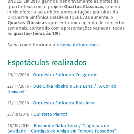
BNDES. Em 2010, ganhou definitivamente as noites de
quarta-feira com o projeto
Quartas Clássicas
, que no
início oferecia ao público apresentações gratuitas da
Orquestra Sinfônica Brasileira (OSB). Atualmente, o
Quartas Clássicas
apresenta uma agenda de concertos
semanais, contando com apresentações variadas, todas
as
quartas-feiras às 19h
.
Saiba como funciona a
reserva de ingressos
.
Espetáculos realizados
29/11/2016 -
Orquestra Sinfônica Cesgranrio
22/11/2016 -
Duo Érika Ribeiro e Luis Leite / “A Cor do
Invisível”
15/11/2016 -
Orquestra Sinfônica Brasileira
25/10/2016 -
Quinteto Pierrot
18/10/2016 -
Ensemble Galanteria / “Lágrimas de
Saudade – Cantigas de Amigo em Tempos Passados”