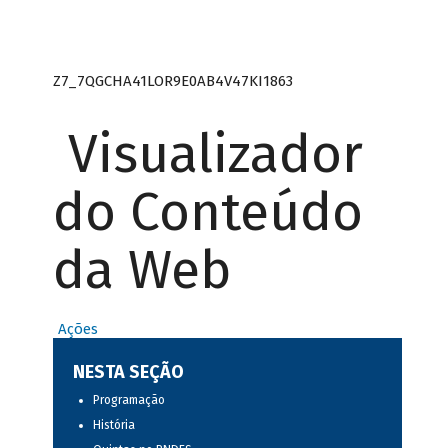
Z7_7QGCHA41LOR9E0AB4V47KI1863
Visualizador
do Conteúdo
da Web
Ações
NESTA SEÇÃO
Programação
História