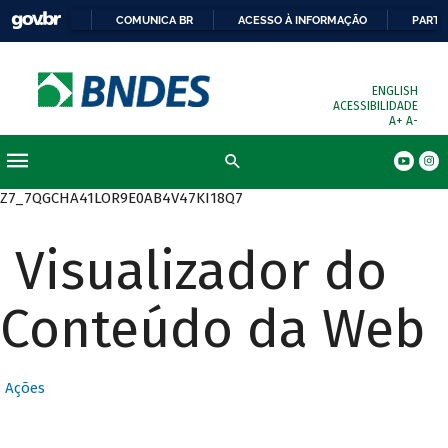
COMUNICA BR
ACESSO À INFORMAÇÃO
PARTI
ENGLISH
ACESSIBILIDADE
A+
A-
Busca
Z7_7QGCHA41LOR9E0AB4V47KI18Q7
Visualizador do
Conteúdo da Web
Ações