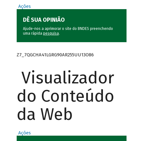
Ações
DÊ SUA OPINIÃO
Ajude-nos a aprimorar o site do BNDES preenchendo
uma rápida
pesquisa
.
Z7_7QGCHA41LGRG90AR255UU13O86
Visualizador
do Conteúdo
da Web
Ações