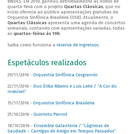
BNDES. Em 2010, ganhou definitivamente as noites de
quarta-feira com o projeto
Quartas Clássicas
, que no
início oferecia ao público apresentações gratuitas da
Orquestra Sinfônica Brasileira (OSB). Atualmente, o
Quartas Clássicas
apresenta uma agenda de concertos
semanais, contando com apresentações variadas, todas
as
quartas-feiras às 19h
.
Saiba como funciona a
reserva de ingressos
.
Espetáculos realizados
29/11/2016 -
Orquestra Sinfônica Cesgranrio
22/11/2016 -
Duo Érika Ribeiro e Luis Leite / “A Cor do
Invisível”
15/11/2016 -
Orquestra Sinfônica Brasileira
25/10/2016 -
Quinteto Pierrot
18/10/2016 -
Ensemble Galanteria / “Lágrimas de
Saudade – Cantigas de Amigo em Tempos Passados”