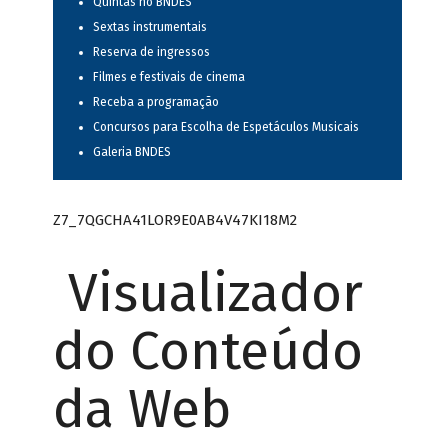
Quintas no BNDES
Sextas instrumentais
Reserva de ingressos
Filmes e festivais de cinema
Receba a programação
Concursos para Escolha de Espetáculos Musicais
Galeria BNDES
Z7_7QGCHA41LOR9E0AB4V47KI18M2
Visualizador
do Conteúdo
da Web