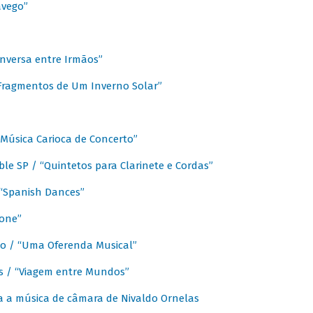
avego”
nversa entre Irmãos”
“Fragmentos de Um Inverno Solar”
Música Carioca de Concerto”
e SP / “Quintetos para Clarinete e Cordas”
/ “Spanish Dances”
fone”
lo / “Uma Oferenda Musical”
lis / “Viagem entre Mundos”
a a música de câmara de Nivaldo Ornelas