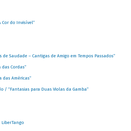
A Cor do Invisível”
as de Saudade – Cantigas de Amigo em Tempos Passados”
a das Cordas”
ca das Américas”
do / “Fantasias para Duas Violas da Gamba”
o LiberTango