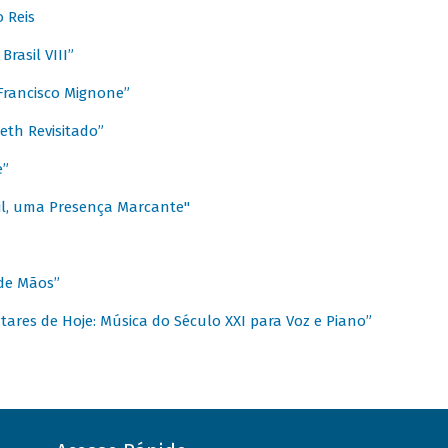
 Reis
rasil VIII”
rancisco Mignone”
reth Revisitado”
e”
sil, uma Presença Marcante"
 de Mãos”
ares de Hoje: Música do Século XXI para Voz e Piano”