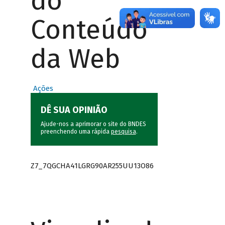
do
Conteúdo
da Web
Ações
DÊ SUA OPINIÃO
Ajude-nos a aprimorar o site do BNDES
preenchendo uma rápida
pesquisa
.
Z7_7QGCHA41LGRG90AR255UU13O86