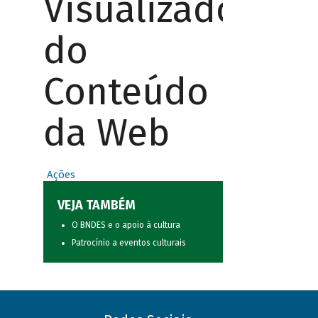
Visualizador
do
Conteúdo
da Web
Ações
VEJA TAMBÉM
O BNDES e o apoio à cultura
Patrocínio a eventos culturais