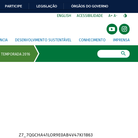
PARTICIPE
LEGISLAÇÃO
ÓRGÃOS DO GOVERNO
⁣
ENGLISH
ACESSIBILIDADE
A+
A-
NCIA
DESENVOLVIMENTO SUSTENTÁVEL
CONHECIMENTO
IMPRENSA
Busca
Z7_7QGCHA41LOR9E0AB4V47KI1863