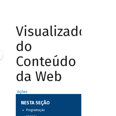
Visualizador
do
Conteúdo
da Web
Ações
NESTA SEÇÃO
Programação