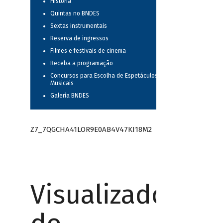
História
Quintas no BNDES
Sextas instrumentais
Reserva de ingressos
Filmes e festivais de cinema
Receba a programação
Concursos para Escolha de Espetáculos
Musicais
Galeria BNDES
Z7_7QGCHA41LOR9E0AB4V47KI18M2
Visualizador