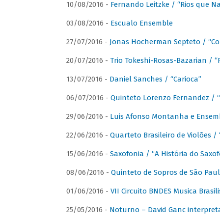
10/08/2016 -
Fernando Leitzke / “Rios que N
03/08/2016 -
Escualo Ensemble
27/07/2016 -
Jonas Hocherman Septeto / “Co
20/07/2016 -
Trio Tokeshi-Rosas-Bazarian / 
13/07/2016 -
Daniel Sanches / “Carioca”
06/07/2016 -
Quinteto Lorenzo Fernandez / “
29/06/2016 -
Luis Afonso Montanha e Ensembl
22/06/2016 -
Quarteto Brasileiro de Violões 
15/06/2016 -
Saxofonia / “A História do Saxo
08/06/2016 -
Quinteto de Sopros de São Pau
01/06/2016 -
VII Circuito BNDES Musica Brasi
25/05/2016 -
Noturno – David Ganc interpret