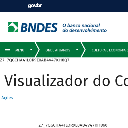
Z7_7QGCHA41LOR9E0AB4V47KI18Q7
Visualizador do 
Ações
Z7_7QGCHA41LOR9E0AB4V47KI1866