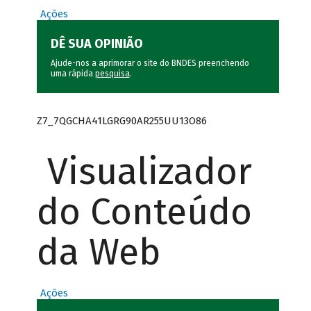
Ações
DÊ SUA OPINIÃO
Ajude-nos a aprimorar o site do BNDES preenchendo
uma rápida
pesquisa
.
Z7_7QGCHA41LGRG90AR255UU13O86
Visualizador
do Conteúdo
da Web
Ações