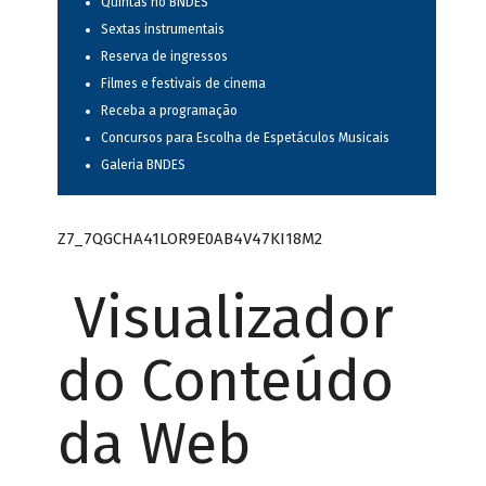
Quintas no BNDES
Sextas instrumentais
Reserva de ingressos
Filmes e festivais de cinema
Receba a programação
Concursos para Escolha de Espetáculos Musicais
Galeria BNDES
Z7_7QGCHA41LOR9E0AB4V47KI18M2
Visualizador
do Conteúdo
da Web