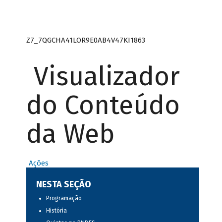
Z7_7QGCHA41LOR9E0AB4V47KI1863
Visualizador
do Conteúdo
da Web
Ações
NESTA SEÇÃO
Programação
História