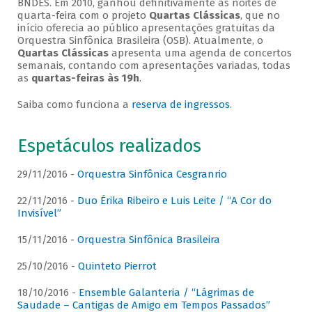
BNDES. Em 2010, ganhou definitivamente as noites de
quarta-feira com o projeto
Quartas Clássicas
, que no
início oferecia ao público apresentações gratuitas da
Orquestra Sinfônica Brasileira (OSB). Atualmente, o
Quartas Clássicas
apresenta uma agenda de concertos
semanais, contando com apresentações variadas, todas
as
quartas-feiras às 19h
.
Saiba como funciona a
reserva de ingressos
.
Espetáculos realizados
29/11/2016 -
Orquestra Sinfônica Cesgranrio
22/11/2016 -
Duo Érika Ribeiro e Luis Leite / “A Cor do
Invisível”
15/11/2016 -
Orquestra Sinfônica Brasileira
25/10/2016 -
Quinteto Pierrot
18/10/2016 -
Ensemble Galanteria / “Lágrimas de
Saudade – Cantigas de Amigo em Tempos Passados”