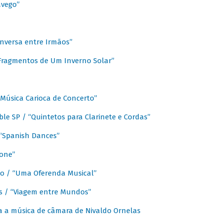
avego”
nversa entre Irmãos”
“Fragmentos de Um Inverno Solar”
Música Carioca de Concerto”
e SP / “Quintetos para Clarinete e Cordas”
/ “Spanish Dances”
fone”
lo / “Uma Oferenda Musical”
lis / “Viagem entre Mundos”
a a música de câmara de Nivaldo Ornelas