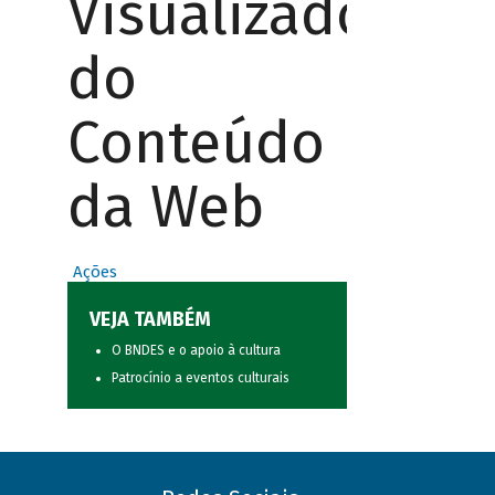
Visualizador
do
Conteúdo
da Web
Ações
VEJA TAMBÉM
O BNDES e o apoio à cultura
Patrocínio a eventos culturais