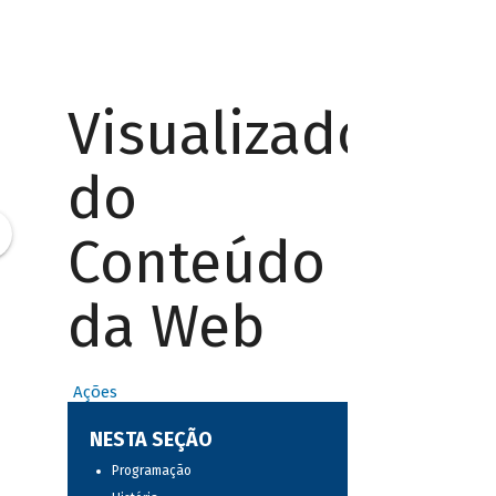
Visualizador
do
Conteúdo
da Web
Ações
NESTA SEÇÃO
Programação