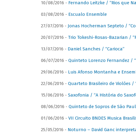
10/08/2016 -
Fernando Leitzke / “Rios que N
03/08/2016 -
Escualo Ensemble
27/07/2016 -
Jonas Hocherman Septeto / “Co
20/07/2016 -
Trio Tokeshi-Rosas-Bazarian / 
13/07/2016 -
Daniel Sanches / “Carioca”
06/07/2016 -
Quinteto Lorenzo Fernandez / “
29/06/2016 -
Luis Afonso Montanha e Ensembl
22/06/2016 -
Quarteto Brasileiro de Violões 
15/06/2016 -
Saxofonia / “A História do Saxo
08/06/2016 -
Quinteto de Sopros de São Pau
01/06/2016 -
VII Circuito BNDES Musica Brasi
25/05/2016 -
Noturno – David Ganc interpret