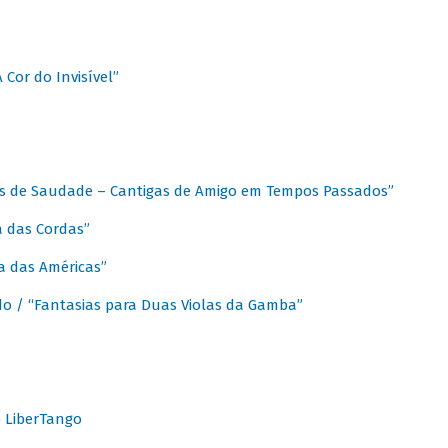
A Cor do Invisível”
as de Saudade – Cantigas de Amigo em Tempos Passados”
a das Cordas”
ca das Américas”
do / “Fantasias para Duas Violas da Gamba”
o LiberTango