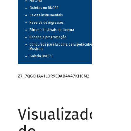
História
Quintas no BNDES
Sextas instrumentais
Reserva de ingressos
Filmes e festivais de cinema
Receba a programação
Concursos para Escolha de Espetáculos
Musicais
Galeria BNDES
Z7_7QGCHA41LOR9E0AB4V47KI18M2
Visualizador