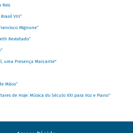
 Reis
rasil VIII”
rancisco Mignone”
reth Revisitado”
e”
sil, uma Presença Marcante"
 de Mãos”
ares de Hoje: Música do Século XXI para Voz e Piano”