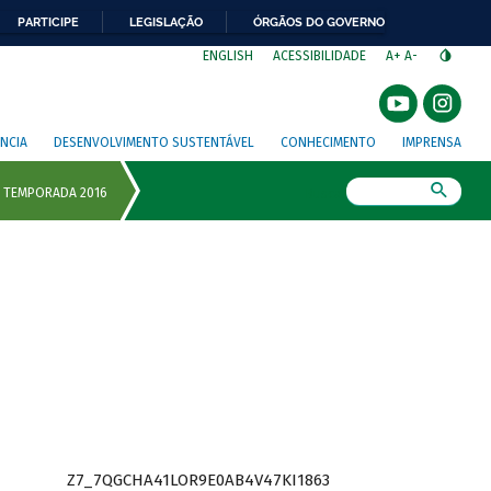
PARTICIPE
LEGISLAÇÃO
ÓRGÃOS DO GOVERNO
⁣
ENGLISH
ACESSIBILIDADE
A+
A-
NCIA
DESENVOLVIMENTO SUSTENTÁVEL
CONHECIMENTO
IMPRENSA
Busca
Z7_7QGCHA41LOR9E0AB4V47KI1863