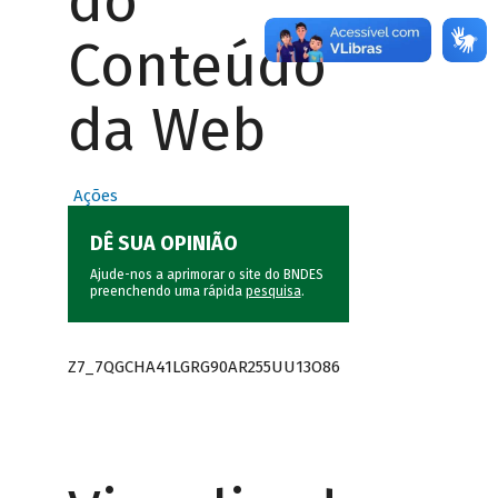
do
Conteúdo
da Web
Ações
DÊ SUA OPINIÃO
Ajude-nos a aprimorar o site do BNDES
preenchendo uma rápida
pesquisa
.
Z7_7QGCHA41LGRG90AR255UU13O86