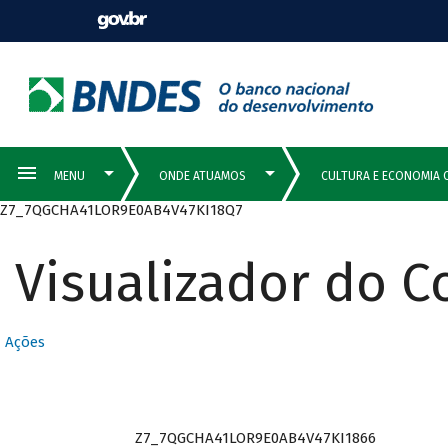
Z7_7QGCHA41LOR9E0AB4V47KI18Q7
Visualizador do 
Ações
Z7_7QGCHA41LOR9E0AB4V47KI1866