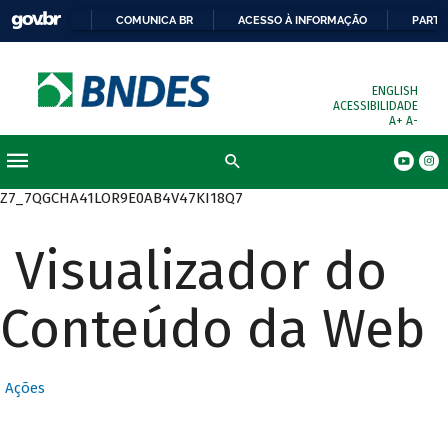
COMUNICA BR
ACESSO À INFORMAÇÃO
PARTI
ENGLISH
ACESSIBILIDADE
A+
A-
Busca
Z7_7QGCHA41LOR9E0AB4V47KI18Q7
Visualizador do
Conteúdo da Web
Ações