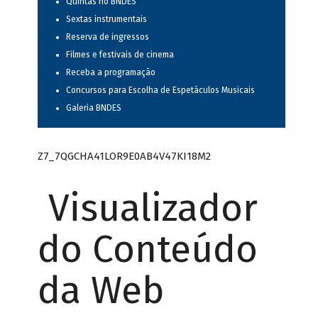
Quintas no BNDES
Sextas instrumentais
Reserva de ingressos
Filmes e festivais de cinema
Receba a programação
Concursos para Escolha de Espetáculos Musicais
Galeria BNDES
Z7_7QGCHA41LOR9E0AB4V47KI18M2
Visualizador
do Conteúdo
da Web