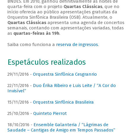
BNDES. Em 2010, ganhou definitivamente as noites de
quarta-feira com o projeto
Quartas Clássicas
, que no
início oferecia ao público apresentações gratuitas da
Orquestra Sinfônica Brasileira (OSB). Atualmente, o
Quartas Clássicas
apresenta uma agenda de concertos
semanais, contando com apresentações variadas, todas
as
quartas-feiras às 19h
.
Saiba como funciona a
reserva de ingressos
.
Espetáculos realizados
29/11/2016 -
Orquestra Sinfônica Cesgranrio
22/11/2016 -
Duo Érika Ribeiro e Luis Leite / “A Cor do
Invisível”
15/11/2016 -
Orquestra Sinfônica Brasileira
25/10/2016 -
Quinteto Pierrot
18/10/2016 -
Ensemble Galanteria / “Lágrimas de
Saudade – Cantigas de Amigo em Tempos Passados”