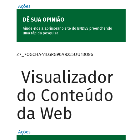
Ações
DÊ SUA OPINIÃO
Ajude-nos a aprimorar o site do BNDES preenchendo
uma rápida
pesquisa
.
Z7_7QGCHA41LGRG90AR255UU13O86
Visualizador
do Conteúdo
da Web
Ações