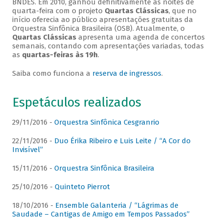
BNDES. Em 2010, ganhou definitivamente as noites de
quarta-feira com o projeto
Quartas Clássicas
, que no
início oferecia ao público apresentações gratuitas da
Orquestra Sinfônica Brasileira (OSB). Atualmente, o
Quartas Clássicas
apresenta uma agenda de concertos
semanais, contando com apresentações variadas, todas
as
quartas-feiras às 19h
.
Saiba como funciona a
reserva de ingressos
.
Espetáculos realizados
29/11/2016 -
Orquestra Sinfônica Cesgranrio
22/11/2016 -
Duo Érika Ribeiro e Luis Leite / “A Cor do
Invisível”
15/11/2016 -
Orquestra Sinfônica Brasileira
25/10/2016 -
Quinteto Pierrot
18/10/2016 -
Ensemble Galanteria / “Lágrimas de
Saudade – Cantigas de Amigo em Tempos Passados”