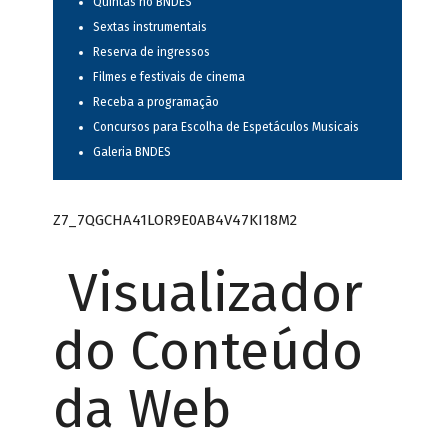
Quintas no BNDES
Sextas instrumentais
Reserva de ingressos
Filmes e festivais de cinema
Receba a programação
Concursos para Escolha de Espetáculos Musicais
Galeria BNDES
Z7_7QGCHA41LOR9E0AB4V47KI18M2
Visualizador
do Conteúdo
da Web