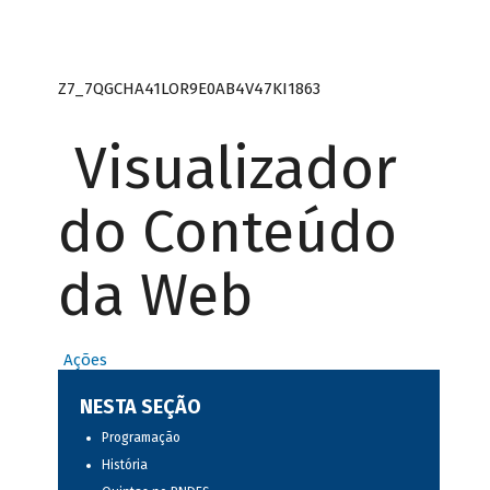
Z7_7QGCHA41LOR9E0AB4V47KI1863
Visualizador
do Conteúdo
da Web
Ações
NESTA SEÇÃO
Programação
História