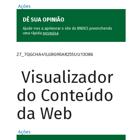
Ações
DÊ SUA OPINIÃO
Ajude-nos a aprimorar o site do BNDES preenchendo
uma rápida
pesquisa
.
Z7_7QGCHA41LGRG90AR255UU13O86
Visualizador
do Conteúdo
da Web
Ações