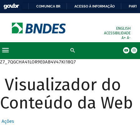
COMUNICA BR
ACESSO À INFORMAÇÃO
PARTI
ENGLISH
ACESSIBILIDADE
A+
A-
Busca
Z7_7QGCHA41LOR9E0AB4V47KI18Q7
Visualizador do
Conteúdo da Web
Ações