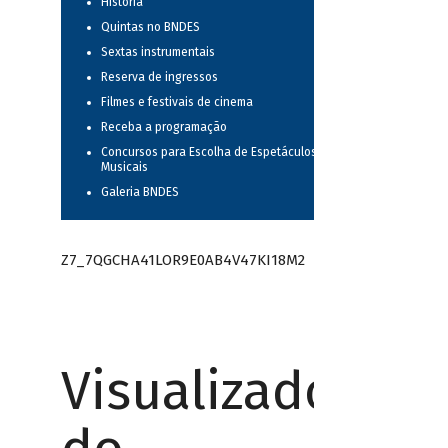
História
Quintas no BNDES
Sextas instrumentais
Reserva de ingressos
Filmes e festivais de cinema
Receba a programação
Concursos para Escolha de Espetáculos
Musicais
Galeria BNDES
Z7_7QGCHA41LOR9E0AB4V47KI18M2
Visualizador