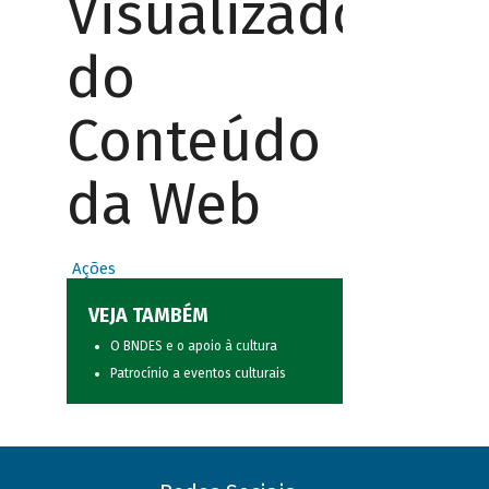
Visualizador
do
Conteúdo
da Web
Ações
VEJA TAMBÉM
O BNDES e o apoio à cultura
Patrocínio a eventos culturais