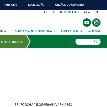
PARTICIPE
LEGISLAÇÃO
ÓRGÃOS DO GOVERNO
⁣
ENGLISH
ACESSIBILIDADE
A+
A-
NCIA
DESENVOLVIMENTO SUSTENTÁVEL
CONHECIMENTO
IMPRENSA
Busca
Z7_7QGCHA41LOR9E0AB4V47KI1863