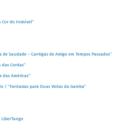
A Cor do Invisível”
as de Saudade – Cantigas de Amigo em Tempos Passados”
a das Cordas”
ca das Américas”
do / “Fantasias para Duas Violas da Gamba”
o LiberTango