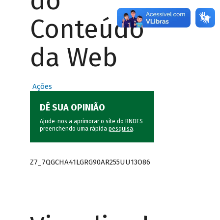
do
Conteúdo
da Web
Ações
DÊ SUA OPINIÃO
Ajude-nos a aprimorar o site do BNDES
preenchendo uma rápida
pesquisa
.
Z7_7QGCHA41LGRG90AR255UU13O86