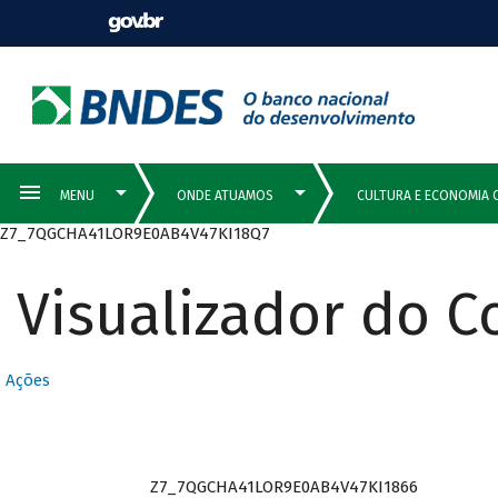
Z7_7QGCHA41LOR9E0AB4V47KI18Q7
Visualizador do 
Ações
Z7_7QGCHA41LOR9E0AB4V47KI1866