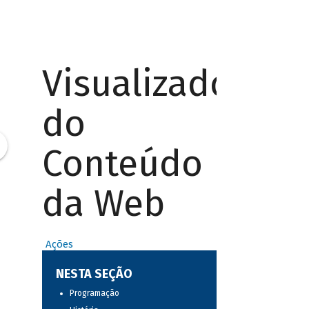
Visualizador
do
Conteúdo
da Web
Ações
NESTA SEÇÃO
Programação