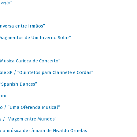
avego”
nversa entre Irmãos”
“Fragmentos de Um Inverno Solar”
Música Carioca de Concerto”
e SP / “Quintetos para Clarinete e Cordas”
/ “Spanish Dances”
fone”
lo / “Uma Oferenda Musical”
lis / “Viagem entre Mundos”
a a música de câmara de Nivaldo Ornelas