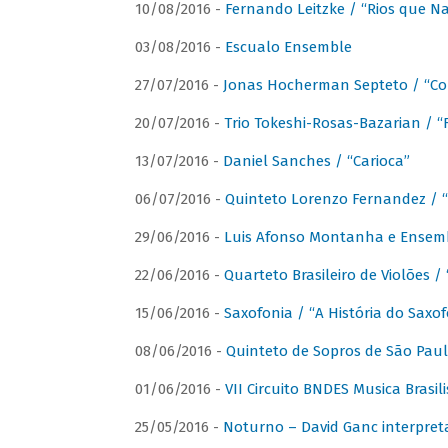
10/08/2016 -
Fernando Leitzke / “Rios que N
03/08/2016 -
Escualo Ensemble
27/07/2016 -
Jonas Hocherman Septeto / “Co
20/07/2016 -
Trio Tokeshi-Rosas-Bazarian / 
13/07/2016 -
Daniel Sanches / “Carioca”
06/07/2016 -
Quinteto Lorenzo Fernandez / “
29/06/2016 -
Luis Afonso Montanha e Ensembl
22/06/2016 -
Quarteto Brasileiro de Violões 
15/06/2016 -
Saxofonia / “A História do Saxo
08/06/2016 -
Quinteto de Sopros de São Pau
01/06/2016 -
VII Circuito BNDES Musica Brasi
25/05/2016 -
Noturno – David Ganc interpret