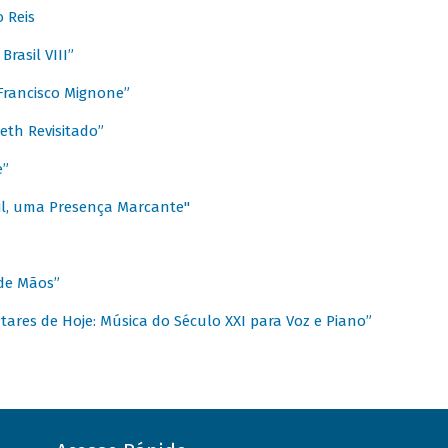
 Reis
rasil VIII”
rancisco Mignone”
reth Revisitado”
e”
sil, uma Presença Marcante"
 de Mãos”
ares de Hoje: Música do Século XXI para Voz e Piano”