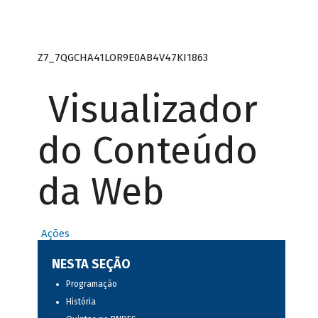
Z7_7QGCHA41LOR9E0AB4V47KI1863
Visualizador
do Conteúdo
da Web
Ações
NESTA SEÇÃO
Programação
História