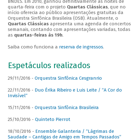
BNDES. Em 2010, ganhou definitivamente as noites de
quarta-feira com o projeto
Quartas Clássicas
, que no
início oferecia ao público apresentações gratuitas da
Orquestra Sinfônica Brasileira (OSB). Atualmente, o
Quartas Clássicas
apresenta uma agenda de concertos
semanais, contando com apresentações variadas, todas
as
quartas-feiras às 19h
.
Saiba como funciona a
reserva de ingressos
.
Espetáculos realizados
29/11/2016 -
Orquestra Sinfônica Cesgranrio
22/11/2016 -
Duo Érika Ribeiro e Luis Leite / “A Cor do
Invisível”
15/11/2016 -
Orquestra Sinfônica Brasileira
25/10/2016 -
Quinteto Pierrot
18/10/2016 -
Ensemble Galanteria / “Lágrimas de
Saudade – Cantigas de Amigo em Tempos Passados”