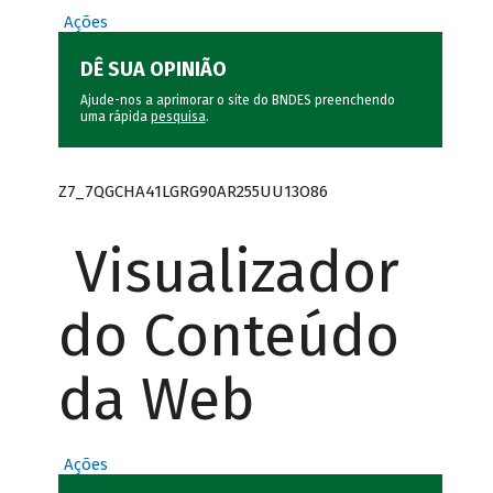
Ações
DÊ SUA OPINIÃO
Ajude-nos a aprimorar o site do BNDES preenchendo
uma rápida
pesquisa
.
Z7_7QGCHA41LGRG90AR255UU13O86
Visualizador
do Conteúdo
da Web
Ações