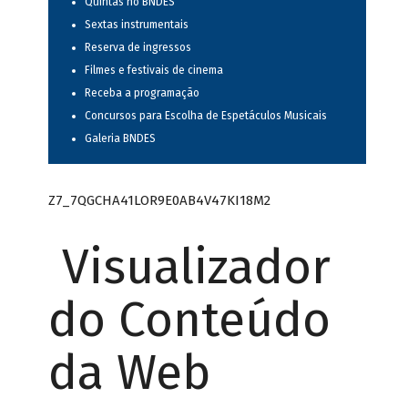
Quintas no BNDES
Sextas instrumentais
Reserva de ingressos
Filmes e festivais de cinema
Receba a programação
Concursos para Escolha de Espetáculos Musicais
Galeria BNDES
Z7_7QGCHA41LOR9E0AB4V47KI18M2
Visualizador
do Conteúdo
da Web