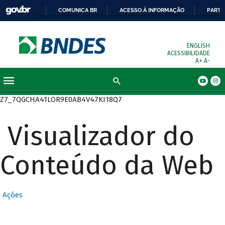
COMUNICA BR
ACESSO À INFORMAÇÃO
PARTI
ENGLISH
ACESSIBILIDADE
A+
A-
Busca
Z7_7QGCHA41LOR9E0AB4V47KI18Q7
Visualizador do
Conteúdo da Web
Ações