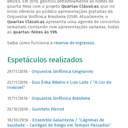
BNDES. Em 2010, ganhou definitivamente as noites de
quarta-feira com o projeto
Quartas Clássicas
, que no
início oferecia ao público apresentações gratuitas da
Orquestra Sinfônica Brasileira (OSB). Atualmente, o
Quartas Clássicas
apresenta uma agenda de concertos
semanais, contando com apresentações variadas, todas
as
quartas-feiras às 19h
.
Saiba como funciona a
reserva de ingressos
.
Espetáculos realizados
29/11/2016 -
Orquestra Sinfônica Cesgranrio
22/11/2016 -
Duo Érika Ribeiro e Luis Leite / “A Cor do
Invisível”
15/11/2016 -
Orquestra Sinfônica Brasileira
25/10/2016 -
Quinteto Pierrot
18/10/2016 -
Ensemble Galanteria / “Lágrimas de
Saudade – Cantigas de Amigo em Tempos Passados”