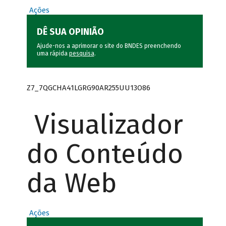
Ações
DÊ SUA OPINIÃO
Ajude-nos a aprimorar o site do BNDES preenchendo
uma rápida
pesquisa
.
Z7_7QGCHA41LGRG90AR255UU13O86
Visualizador
do Conteúdo
da Web
Ações