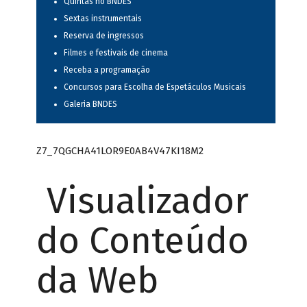
Quintas no BNDES
Sextas instrumentais
Reserva de ingressos
Filmes e festivais de cinema
Receba a programação
Concursos para Escolha de Espetáculos Musicais
Galeria BNDES
Z7_7QGCHA41LOR9E0AB4V47KI18M2
Visualizador
do Conteúdo
da Web