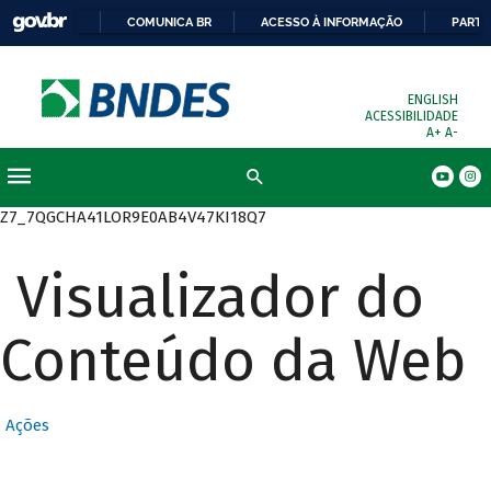
COMUNICA BR
ACESSO À INFORMAÇÃO
PARTI
ENGLISH
ACESSIBILIDADE
A+
A-
Busca
Z7_7QGCHA41LOR9E0AB4V47KI18Q7
Visualizador do
Conteúdo da Web
Ações