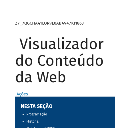
Z7_7QGCHA41LOR9E0AB4V47KI1863
Visualizador
do Conteúdo
da Web
Ações
NESTA SEÇÃO
Programação
História