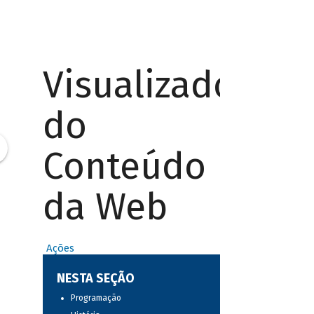
Visualizador
do
Conteúdo
da Web
Ações
NESTA SEÇÃO
Programação