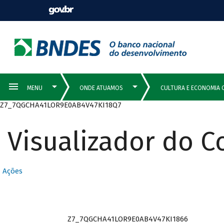
Z7_7QGCHA41LOR9E0AB4V47KI18Q7
Visualizador do 
Ações
Z7_7QGCHA41LOR9E0AB4V47KI1866