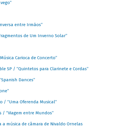
avego”
nversa entre Irmãos”
“Fragmentos de Um Inverno Solar”
Música Carioca de Concerto”
e SP / “Quintetos para Clarinete e Cordas”
/ “Spanish Dances”
fone”
lo / “Uma Oferenda Musical”
lis / “Viagem entre Mundos”
a a música de câmara de Nivaldo Ornelas