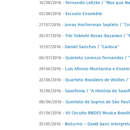
10/08/2016 -
Fernando Leitzke / “Rios que N
03/08/2016 -
Escualo Ensemble
27/07/2016 -
Jonas Hocherman Septeto / “Co
20/07/2016 -
Trio Tokeshi-Rosas-Bazarian / 
13/07/2016 -
Daniel Sanches / “Carioca”
06/07/2016 -
Quinteto Lorenzo Fernandez / “
29/06/2016 -
Luis Afonso Montanha e Ensembl
22/06/2016 -
Quarteto Brasileiro de Violões 
15/06/2016 -
Saxofonia / “A História do Saxo
08/06/2016 -
Quinteto de Sopros de São Pau
01/06/2016 -
VII Circuito BNDES Musica Brasi
25/05/2016 -
Noturno – David Ganc interpret