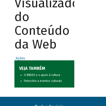
Visualizador
do
Conteúdo
da Web
Ações
VEJA TAMBÉM
O BNDES e o apoio à cultura
Patrocínio a eventos culturais