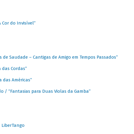
A Cor do Invisível”
as de Saudade – Cantigas de Amigo em Tempos Passados”
a das Cordas”
ca das Américas”
do / “Fantasias para Duas Violas da Gamba”
o LiberTango