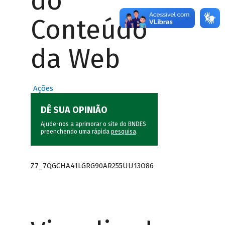
do
Conteúdo
da Web
Ações
DÊ SUA OPINIÃO
Ajude-nos a aprimorar o site do BNDES
preenchendo uma rápida
pesquisa
.
Z7_7QGCHA41LGRG90AR255UU13O86