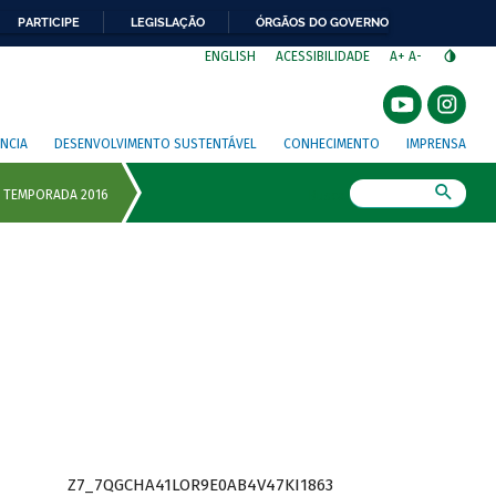
PARTICIPE
LEGISLAÇÃO
ÓRGÃOS DO GOVERNO
⁣
ENGLISH
ACESSIBILIDADE
A+
A-
NCIA
DESENVOLVIMENTO SUSTENTÁVEL
CONHECIMENTO
IMPRENSA
Busca
Z7_7QGCHA41LOR9E0AB4V47KI1863