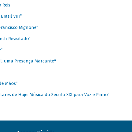
 Reis
rasil VIII”
rancisco Mignone”
reth Revisitado”
e”
sil, uma Presença Marcante"
 de Mãos”
ares de Hoje: Música do Século XXI para Voz e Piano”