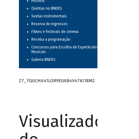
História
Quintas no BNDES
Sextas instrumentais
Reserva de ingressos
Filmes e festivais de cinema
Receba a programação
Concursos para Escolha de Espetáculos
Musicais
Galeria BNDES
Z7_7QGCHA41LOR9E0AB4V47KI18M2
Visualizador