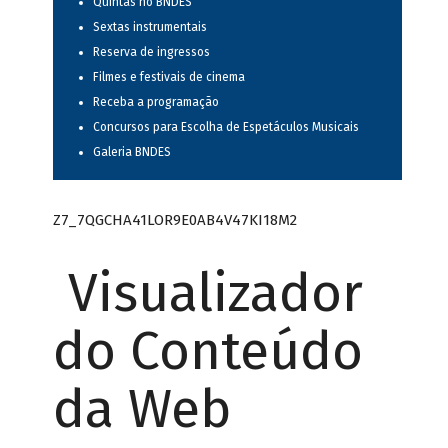
Quintas no BNDES
Sextas instrumentais
Reserva de ingressos
Filmes e festivais de cinema
Receba a programação
Concursos para Escolha de Espetáculos Musicais
Galeria BNDES
Z7_7QGCHA41LOR9E0AB4V47KI18M2
Visualizador
do Conteúdo
da Web