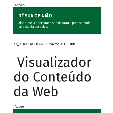
Ações
DÊ SUA OPINIÃO
Ajude-nos a aprimorar o site do BNDES preenchendo
uma rápida
pesquisa
.
Z7_7QGCHA41LGRG90AR255UU13O86
Visualizador
do Conteúdo
da Web
Ações