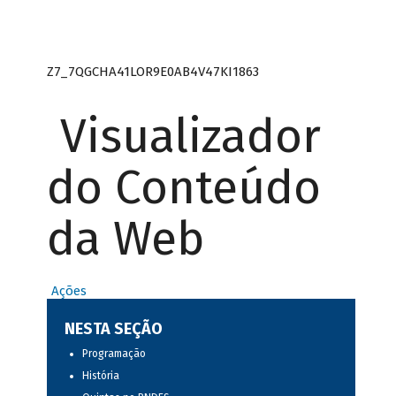
Z7_7QGCHA41LOR9E0AB4V47KI1863
Visualizador
do Conteúdo
da Web
Ações
NESTA SEÇÃO
Programação
História