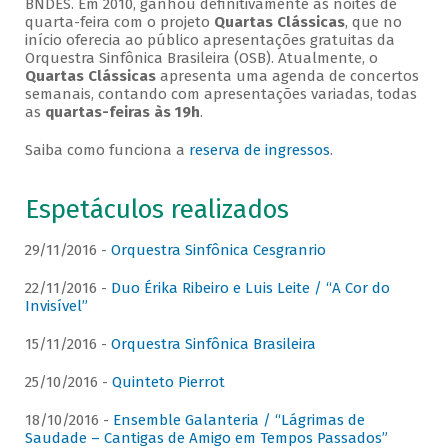
BNDES. Em 2010, ganhou definitivamente as noites de
quarta-feira com o projeto
Quartas Clássicas
, que no
início oferecia ao público apresentações gratuitas da
Orquestra Sinfônica Brasileira (OSB). Atualmente, o
Quartas Clássicas
apresenta uma agenda de concertos
semanais, contando com apresentações variadas, todas
as
quartas-feiras às 19h
.
Saiba como funciona a
reserva de ingressos
.
Espetáculos realizados
29/11/2016 -
Orquestra Sinfônica Cesgranrio
22/11/2016 -
Duo Érika Ribeiro e Luis Leite / “A Cor do
Invisível”
15/11/2016 -
Orquestra Sinfônica Brasileira
25/10/2016 -
Quinteto Pierrot
18/10/2016 -
Ensemble Galanteria / “Lágrimas de
Saudade – Cantigas de Amigo em Tempos Passados”