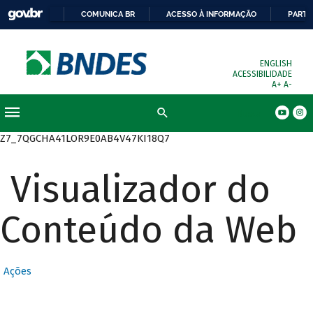
COMUNICA BR
ACESSO À INFORMAÇÃO
PARTI
ENGLISH
ACESSIBILIDADE
A+
A-
Busca
Z7_7QGCHA41LOR9E0AB4V47KI18Q7
Visualizador do
Conteúdo da Web
Ações