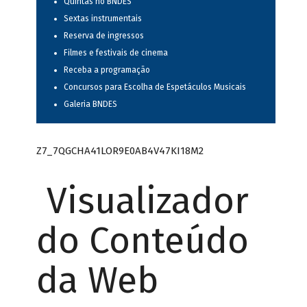
Quintas no BNDES
Sextas instrumentais
Reserva de ingressos
Filmes e festivais de cinema
Receba a programação
Concursos para Escolha de Espetáculos Musicais
Galeria BNDES
Z7_7QGCHA41LOR9E0AB4V47KI18M2
Visualizador
do Conteúdo
da Web