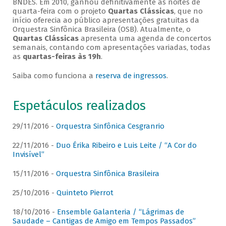
BNDES. Em 2010, ganhou definitivamente as noites de
quarta-feira com o projeto
Quartas Clássicas
, que no
início oferecia ao público apresentações gratuitas da
Orquestra Sinfônica Brasileira (OSB). Atualmente, o
Quartas Clássicas
apresenta uma agenda de concertos
semanais, contando com apresentações variadas, todas
as
quartas-feiras às 19h
.
Saiba como funciona a
reserva de ingressos
.
Espetáculos realizados
29/11/2016 -
Orquestra Sinfônica Cesgranrio
22/11/2016 -
Duo Érika Ribeiro e Luis Leite / “A Cor do
Invisível”
15/11/2016 -
Orquestra Sinfônica Brasileira
25/10/2016 -
Quinteto Pierrot
18/10/2016 -
Ensemble Galanteria / “Lágrimas de
Saudade – Cantigas de Amigo em Tempos Passados”