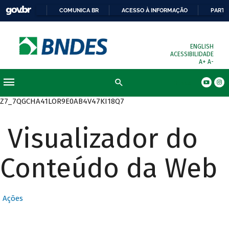
COMUNICA BR
ACESSO À INFORMAÇÃO
PARTI
ENGLISH
ACESSIBILIDADE
A+
A-
Busca
Z7_7QGCHA41LOR9E0AB4V47KI18Q7
Visualizador do
Conteúdo da Web
Ações