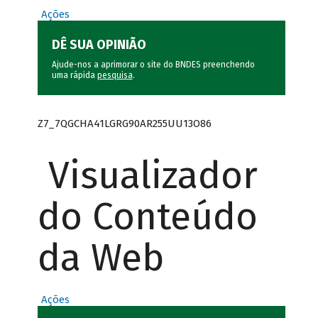
Ações
DÊ SUA OPINIÃO
Ajude-nos a aprimorar o site do BNDES preenchendo
uma rápida
pesquisa
.
Z7_7QGCHA41LGRG90AR255UU13O86
Visualizador
do Conteúdo
da Web
Ações