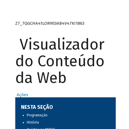
Z7_7QGCHA41LOR9E0AB4V47KI1863
Visualizador
do Conteúdo
da Web
Ações
NESTA SEÇÃO
Programação
História