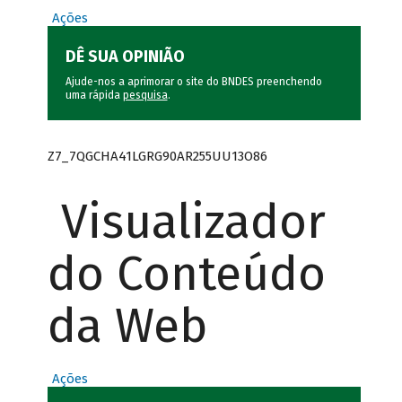
Ações
DÊ SUA OPINIÃO
Ajude-nos a aprimorar o site do BNDES preenchendo
uma rápida
pesquisa
.
Z7_7QGCHA41LGRG90AR255UU13O86
Visualizador
do Conteúdo
da Web
Ações