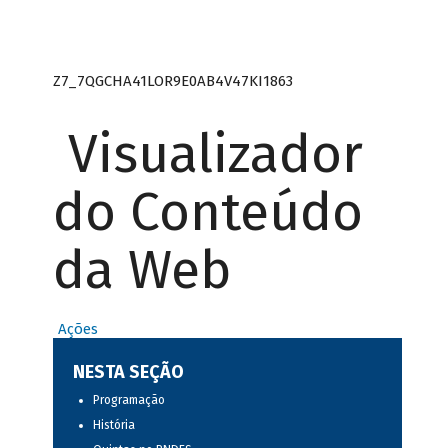
Z7_7QGCHA41LOR9E0AB4V47KI1863
Visualizador
do Conteúdo
da Web
Ações
NESTA SEÇÃO
Programação
História