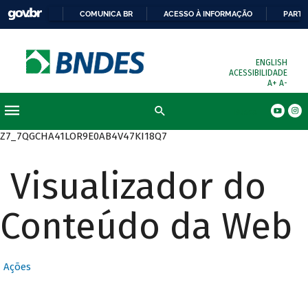
COMUNICA BR
ACESSO À INFORMAÇÃO
PARTI
ENGLISH
ACESSIBILIDADE
A+
A-
Busca
Z7_7QGCHA41LOR9E0AB4V47KI18Q7
Visualizador do
Conteúdo da Web
Ações