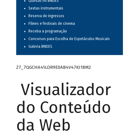
Quintas no BNDES
Sextas instrumentais
Reserva de ingressos
Filmes e festivais de cinema
Receba a programação
Concursos para Escolha de Espetáculos Musicais
Galeria BNDES
Z7_7QGCHA41LOR9E0AB4V47KI18M2
Visualizador
do Conteúdo
da Web