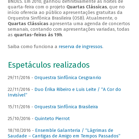
BNDES. Em 2010, ganhou definitivamente as noites de
quarta-feira com o projeto
Quartas Clássicas
, que no
início oferecia ao público apresentações gratuitas da
Orquestra Sinfônica Brasileira (OSB). Atualmente, o
Quartas Clássicas
apresenta uma agenda de concertos
semanais, contando com apresentações variadas, todas
as
quartas-feiras às 19h
.
Saiba como funciona a
reserva de ingressos
.
Espetáculos realizados
29/11/2016 -
Orquestra Sinfônica Cesgranrio
22/11/2016 -
Duo Érika Ribeiro e Luis Leite / “A Cor do
Invisível”
15/11/2016 -
Orquestra Sinfônica Brasileira
25/10/2016 -
Quinteto Pierrot
18/10/2016 -
Ensemble Galanteria / “Lágrimas de
Saudade – Cantigas de Amigo em Tempos Passados”