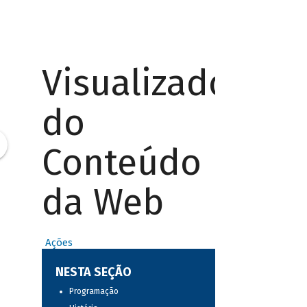
Visualizador
do
Conteúdo
da Web
Ações
NESTA SEÇÃO
Programação