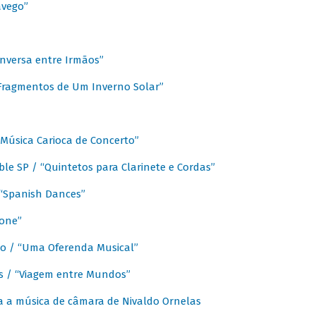
avego”
nversa entre Irmãos”
“Fragmentos de Um Inverno Solar”
Música Carioca de Concerto”
e SP / “Quintetos para Clarinete e Cordas”
/ “Spanish Dances”
fone”
lo / “Uma Oferenda Musical”
lis / “Viagem entre Mundos”
a a música de câmara de Nivaldo Ornelas