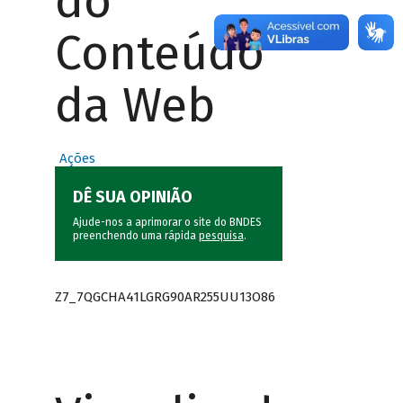
do
Conteúdo
da Web
Ações
DÊ SUA OPINIÃO
Ajude-nos a aprimorar o site do BNDES
preenchendo uma rápida
pesquisa
.
Z7_7QGCHA41LGRG90AR255UU13O86