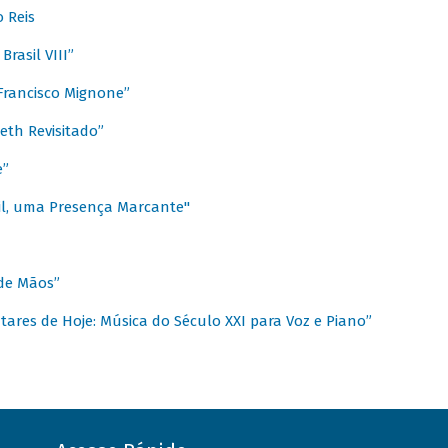
 Reis
rasil VIII”
rancisco Mignone”
reth Revisitado”
e”
sil, uma Presença Marcante"
 de Mãos”
ares de Hoje: Música do Século XXI para Voz e Piano”