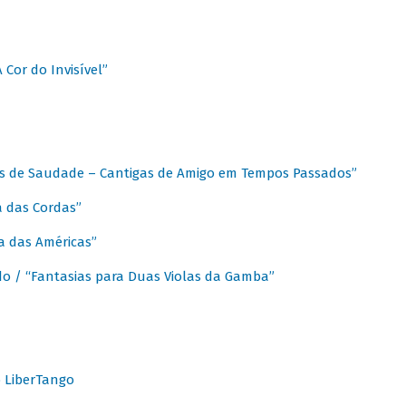
A Cor do Invisível”
as de Saudade – Cantigas de Amigo em Tempos Passados”
a das Cordas”
ca das Américas”
do / “Fantasias para Duas Violas da Gamba”
o LiberTango