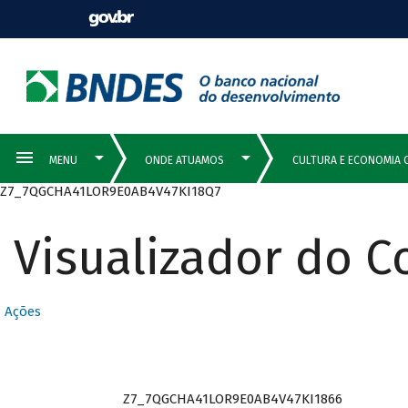
Z7_7QGCHA41LOR9E0AB4V47KI18Q7
Visualizador do 
Ações
Z7_7QGCHA41LOR9E0AB4V47KI1866