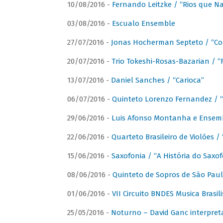
10/08/2016 -
Fernando Leitzke / “Rios que N
03/08/2016 -
Escualo Ensemble
27/07/2016 -
Jonas Hocherman Septeto / “Co
20/07/2016 -
Trio Tokeshi-Rosas-Bazarian / 
13/07/2016 -
Daniel Sanches / “Carioca”
06/07/2016 -
Quinteto Lorenzo Fernandez / “
29/06/2016 -
Luis Afonso Montanha e Ensembl
22/06/2016 -
Quarteto Brasileiro de Violões 
15/06/2016 -
Saxofonia / “A História do Saxo
08/06/2016 -
Quinteto de Sopros de São Pau
01/06/2016 -
VII Circuito BNDES Musica Brasi
25/05/2016 -
Noturno – David Ganc interpret