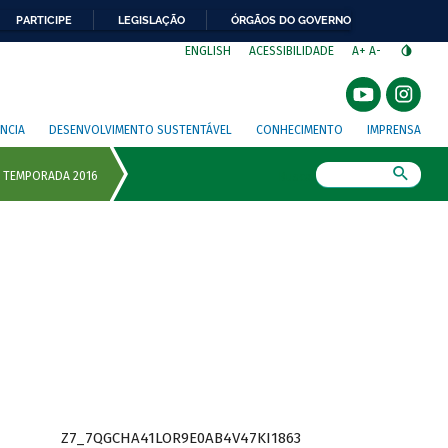
PARTICIPE
LEGISLAÇÃO
ÓRGÃOS DO GOVERNO
⁣
ENGLISH
ACESSIBILIDADE
A+
A-
NCIA
DESENVOLVIMENTO SUSTENTÁVEL
CONHECIMENTO
IMPRENSA
Busca
Z7_7QGCHA41LOR9E0AB4V47KI1863