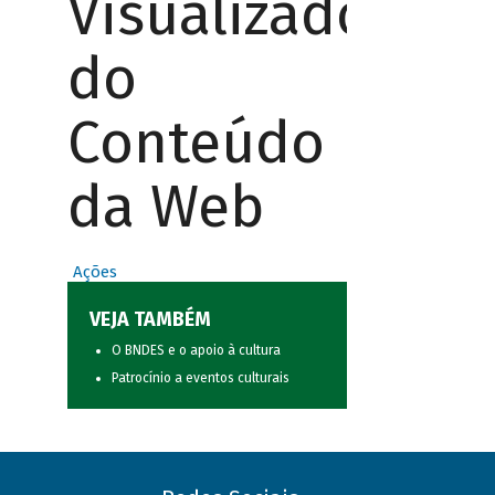
Visualizador
do
Conteúdo
da Web
Ações
VEJA TAMBÉM
O BNDES e o apoio à cultura
Patrocínio a eventos culturais