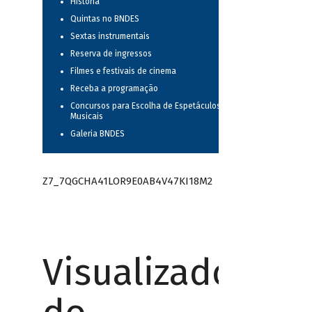
História
Quintas no BNDES
Sextas instrumentais
Reserva de ingressos
Filmes e festivais de cinema
Receba a programação
Concursos para Escolha de Espetáculos
Musicais
Galeria BNDES
Z7_7QGCHA41LOR9E0AB4V47KI18M2
Visualizador