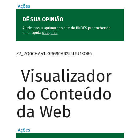
Ações
DÊ SUA OPINIÃO
Ajude-nos a aprimorar o site do BNDES preenchendo
uma rápida
pesquisa
.
Z7_7QGCHA41LGRG90AR255UU13O86
Visualizador
do Conteúdo
da Web
Ações