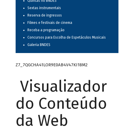
Quintas no BNDES
Sextas instrumentais
Reserva de ingressos
Filmes e festivais de cinema
Receba a programação
Concursos para Escolha de Espetáculos Musicais
Galeria BNDES
Z7_7QGCHA41LOR9E0AB4V47KI18M2
Visualizador
do Conteúdo
da Web