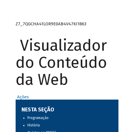
Z7_7QGCHA41LOR9E0AB4V47KI1863
Visualizador
do Conteúdo
da Web
Ações
NESTA SEÇÃO
Programação
História