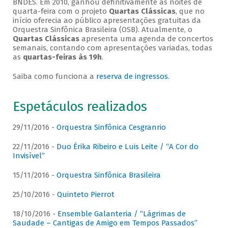
BNDES. Em 2010, ganhou definitivamente as noites de
quarta-feira com o projeto
Quartas Clássicas
, que no
início oferecia ao público apresentações gratuitas da
Orquestra Sinfônica Brasileira (OSB). Atualmente, o
Quartas Clássicas
apresenta uma agenda de concertos
semanais, contando com apresentações variadas, todas
as
quartas-feiras às 19h
.
Saiba como funciona a
reserva de ingressos
.
Espetáculos realizados
29/11/2016 -
Orquestra Sinfônica Cesgranrio
22/11/2016 -
Duo Érika Ribeiro e Luis Leite / “A Cor do
Invisível”
15/11/2016 -
Orquestra Sinfônica Brasileira
25/10/2016 -
Quinteto Pierrot
18/10/2016 -
Ensemble Galanteria / “Lágrimas de
Saudade – Cantigas de Amigo em Tempos Passados”