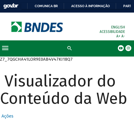
COMUNICA BR
ACESSO À INFORMAÇÃO
PARTI
ENGLISH
ACESSIBILIDADE
A+
A-
Busca
Z7_7QGCHA41LOR9E0AB4V47KI18Q7
Visualizador do
Conteúdo da Web
Ações