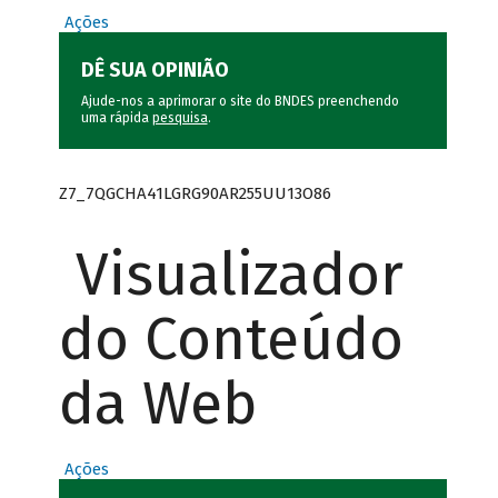
Ações
DÊ SUA OPINIÃO
Ajude-nos a aprimorar o site do BNDES preenchendo
uma rápida
pesquisa
.
Z7_7QGCHA41LGRG90AR255UU13O86
Visualizador
do Conteúdo
da Web
Ações