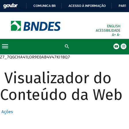
COMUNICA BR
ACESSO À INFORMAÇÃO
PARTI
ENGLISH
ACESSIBILIDADE
A+
A-
Busca
Z7_7QGCHA41LOR9E0AB4V47KI18Q7
Visualizador do
Conteúdo da Web
Ações