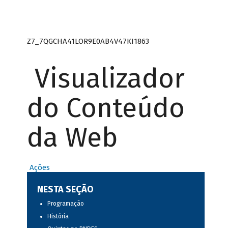
Z7_7QGCHA41LOR9E0AB4V47KI1863
Visualizador
do Conteúdo
da Web
Ações
NESTA SEÇÃO
Programação
História