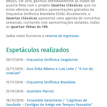
BNDES. Em 2010, ganhou definitivamente as noites de
quarta-feira com o projeto
Quartas Clássicas
, que no
início oferecia ao público apresentações gratuitas da
Orquestra Sinfônica Brasileira (OSB). Atualmente, o
Quartas Clássicas
apresenta uma agenda de concertos
semanais, contando com apresentações variadas, todas
as
quartas-feiras às 19h
.
Saiba como funciona a
reserva de ingressos
.
Espetáculos realizados
29/11/2016 -
Orquestra Sinfônica Cesgranrio
22/11/2016 -
Duo Érika Ribeiro e Luis Leite / “A Cor do
Invisível”
15/11/2016 -
Orquestra Sinfônica Brasileira
25/10/2016 -
Quinteto Pierrot
18/10/2016 -
Ensemble Galanteria / “Lágrimas de
Saudade – Cantigas de Amigo em Tempos Passados”