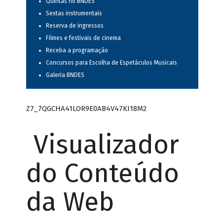
Quintas no BNDES
Sextas instrumentais
Reserva de ingressos
Filmes e festivais de cinema
Receba a programação
Concursos para Escolha de Espetáculos Musicais
Galeria BNDES
Z7_7QGCHA41LOR9E0AB4V47KI18M2
Visualizador
do Conteúdo
da Web