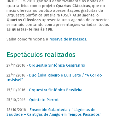
BNDES. Em 2010, ganhou definitivamente as noites de
quarta-feira com o projeto
Quartas Clássicas
, que no
início oferecia ao público apresentações gratuitas da
Orquestra Sinfônica Brasileira (OSB). Atualmente, o
Quartas Clássicas
apresenta uma agenda de concertos
semanais, contando com apresentações variadas, todas
as
quartas-feiras às 19h
.
Saiba como funciona a
reserva de ingressos
.
Espetáculos realizados
29/11/2016 -
Orquestra Sinfônica Cesgranrio
22/11/2016 -
Duo Érika Ribeiro e Luis Leite / “A Cor do
Invisível”
15/11/2016 -
Orquestra Sinfônica Brasileira
25/10/2016 -
Quinteto Pierrot
18/10/2016 -
Ensemble Galanteria / “Lágrimas de
Saudade – Cantigas de Amigo em Tempos Passados”