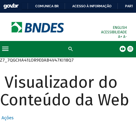
COMUNICA BR
ACESSO À INFORMAÇÃO
PARTI
ENGLISH
ACESSIBILIDADE
A+
A-
Busca
Z7_7QGCHA41LOR9E0AB4V47KI18Q7
Visualizador do
Conteúdo da Web
Ações