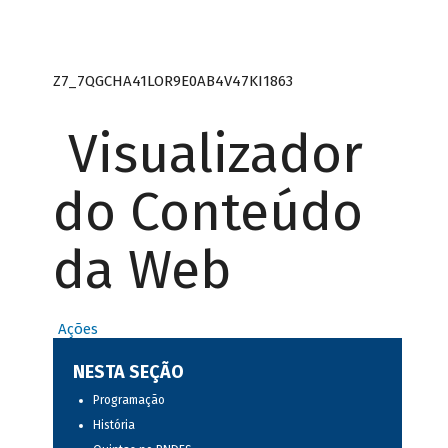
Z7_7QGCHA41LOR9E0AB4V47KI1863
Visualizador
do Conteúdo
da Web
Ações
NESTA SEÇÃO
Programação
História