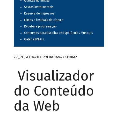
Quintas no BNDES
Sextas instrumentais
Reserva de ingressos
Filmes e festivais de cinema
Receba a programação
Concursos para Escolha de Espetáculos Musicais
Galeria BNDES
Z7_7QGCHA41LOR9E0AB4V47KI18M2
Visualizador
do Conteúdo
da Web