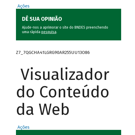
Ações
DÊ SUA OPINIÃO
Ajude-nos a aprimorar o site do BNDES preenchendo
uma rápida
pesquisa
.
Z7_7QGCHA41LGRG90AR255UU13O86
Visualizador
do Conteúdo
da Web
Ações