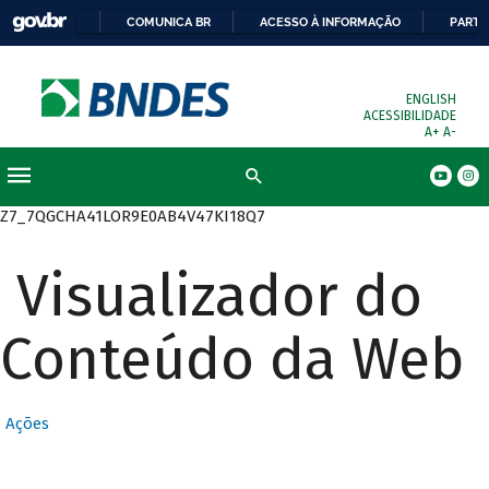
COMUNICA BR
ACESSO À INFORMAÇÃO
PARTI
ENGLISH
ACESSIBILIDADE
A+
A-
Busca
Z7_7QGCHA41LOR9E0AB4V47KI18Q7
Visualizador do
Conteúdo da Web
Ações