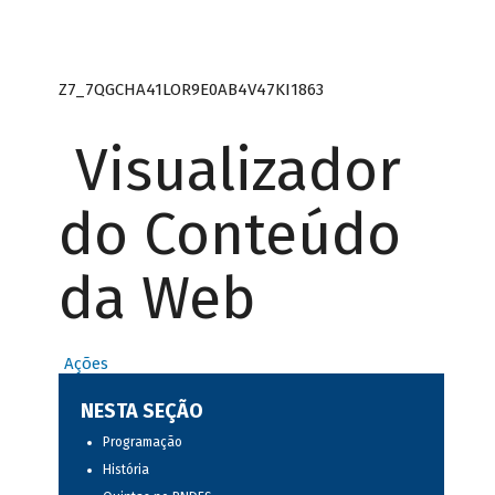
Z7_7QGCHA41LOR9E0AB4V47KI1863
Visualizador
do Conteúdo
da Web
Ações
NESTA SEÇÃO
Programação
História