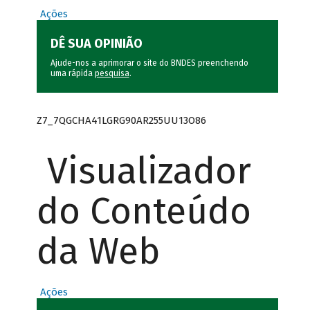
Ações
DÊ SUA OPINIÃO
Ajude-nos a aprimorar o site do BNDES preenchendo
uma rápida
pesquisa
.
Z7_7QGCHA41LGRG90AR255UU13O86
Visualizador
do Conteúdo
da Web
Ações