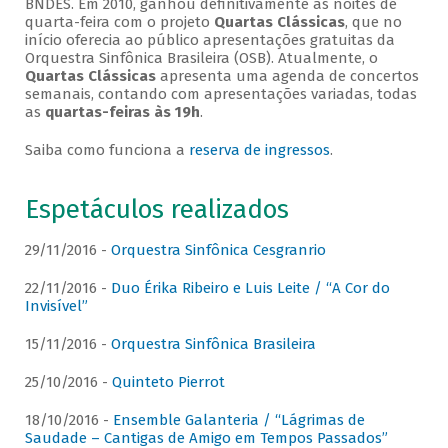
BNDES. Em 2010, ganhou definitivamente as noites de
quarta-feira com o projeto
Quartas Clássicas
, que no
início oferecia ao público apresentações gratuitas da
Orquestra Sinfônica Brasileira (OSB). Atualmente, o
Quartas Clássicas
apresenta uma agenda de concertos
semanais, contando com apresentações variadas, todas
as
quartas-feiras às 19h
.
Saiba como funciona a
reserva de ingressos
.
Espetáculos realizados
29/11/2016 -
Orquestra Sinfônica Cesgranrio
22/11/2016 -
Duo Érika Ribeiro e Luis Leite / “A Cor do
Invisível”
15/11/2016 -
Orquestra Sinfônica Brasileira
25/10/2016 -
Quinteto Pierrot
18/10/2016 -
Ensemble Galanteria / “Lágrimas de
Saudade – Cantigas de Amigo em Tempos Passados”