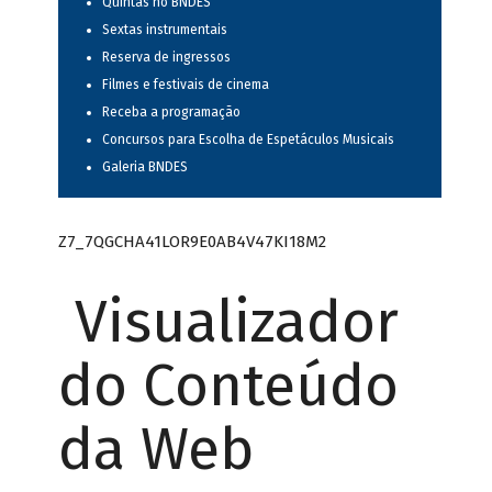
Quintas no BNDES
Sextas instrumentais
Reserva de ingressos
Filmes e festivais de cinema
Receba a programação
Concursos para Escolha de Espetáculos Musicais
Galeria BNDES
Z7_7QGCHA41LOR9E0AB4V47KI18M2
Visualizador
do Conteúdo
da Web