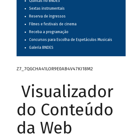
Quintas no BNDES
Sextas instrumentais
Reserva de ingressos
Filmes e festivais de cinema
Receba a programação
Concursos para Escolha de Espetáculos Musicais
Galeria BNDES
Z7_7QGCHA41LOR9E0AB4V47KI18M2
Visualizador
do Conteúdo
da Web