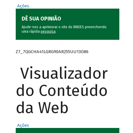
Ações
DÊ SUA OPINIÃO
Ajude-nos a aprimorar o site do BNDES preenchendo
uma rápida
pesquisa
.
Z7_7QGCHA41LGRG90AR255UU13O86
Visualizador
do Conteúdo
da Web
Ações