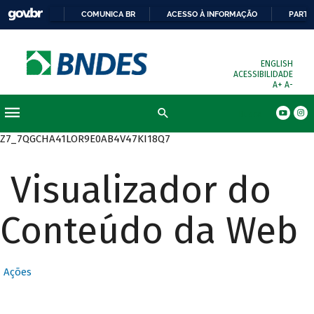
COMUNICA BR
ACESSO À INFORMAÇÃO
PARTI
ENGLISH
ACESSIBILIDADE
A+
A-
Busca
Z7_7QGCHA41LOR9E0AB4V47KI18Q7
Visualizador do
Conteúdo da Web
Ações