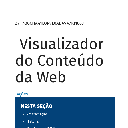
Z7_7QGCHA41LOR9E0AB4V47KI1863
Visualizador
do Conteúdo
da Web
Ações
NESTA SEÇÃO
Programação
História