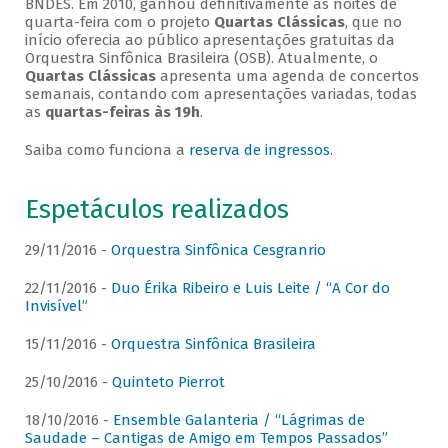
BNDES. Em 2010, ganhou definitivamente as noites de
quarta-feira com o projeto
Quartas Clássicas
, que no
início oferecia ao público apresentações gratuitas da
Orquestra Sinfônica Brasileira (OSB). Atualmente, o
Quartas Clássicas
apresenta uma agenda de concertos
semanais, contando com apresentações variadas, todas
as
quartas-feiras às 19h
.
Saiba como funciona a
reserva de ingressos
.
Espetáculos realizados
29/11/2016 -
Orquestra Sinfônica Cesgranrio
22/11/2016 -
Duo Érika Ribeiro e Luis Leite / “A Cor do
Invisível”
15/11/2016 -
Orquestra Sinfônica Brasileira
25/10/2016 -
Quinteto Pierrot
18/10/2016 -
Ensemble Galanteria / “Lágrimas de
Saudade – Cantigas de Amigo em Tempos Passados”