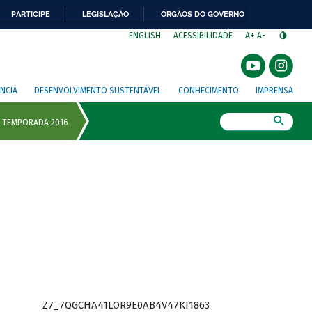
PARTICIPE
LEGISLAÇÃO
ÓRGÃOS DO GOVERNO
⁣
ENGLISH
ACESSIBILIDADE
A+
A-
NCIA
DESENVOLVIMENTO SUSTENTÁVEL
CONHECIMENTO
IMPRENSA
Busca
Z7_7QGCHA41LOR9E0AB4V47KI1863