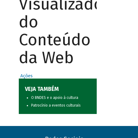
Visualizador
do
Conteúdo
da Web
Ações
VEJA TAMBÉM
O BNDES e o apoio à cultura
Patrocínio a eventos culturais