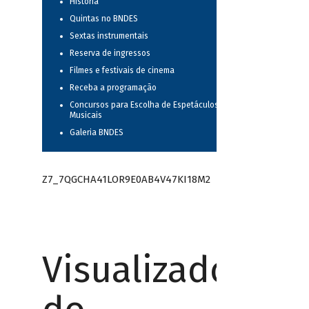
História
Quintas no BNDES
Sextas instrumentais
Reserva de ingressos
Filmes e festivais de cinema
Receba a programação
Concursos para Escolha de Espetáculos
Musicais
Galeria BNDES
Z7_7QGCHA41LOR9E0AB4V47KI18M2
Visualizador