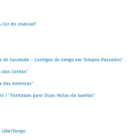
A Cor do Invisível”
as de Saudade – Cantigas de Amigo em Tempos Passados”
a das Cordas”
ca das Américas”
do / “Fantasias para Duas Violas da Gamba”
o LiberTango