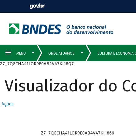
Z7_7QGCHA41LOR9E0AB4V47KI18Q7
Visualizador do 
Ações
Z7_7QGCHA41LOR9E0AB4V47KI1866