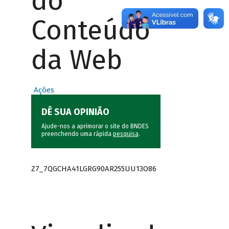
do
Conteúdo
da Web
Ações
DÊ SUA OPINIÃO
Ajude-nos a aprimorar o site do BNDES
preenchendo uma rápida
pesquisa
.
Z7_7QGCHA41LGRG90AR255UU13O86