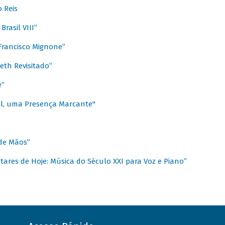
 Reis
rasil VIII”
rancisco Mignone”
reth Revisitado”
e”
sil, uma Presença Marcante"
 de Mãos”
ares de Hoje: Música do Século XXI para Voz e Piano”