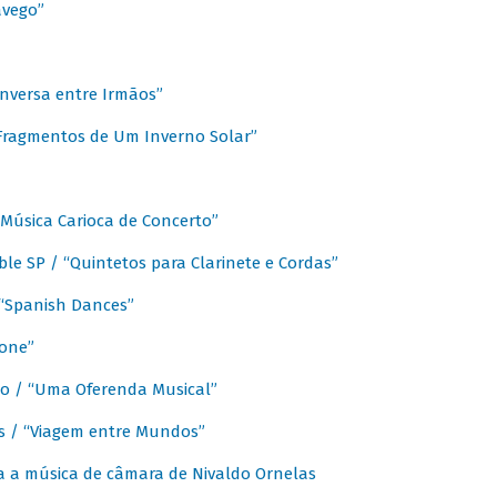
avego”
nversa entre Irmãos”
“Fragmentos de Um Inverno Solar”
Música Carioca de Concerto”
e SP / “Quintetos para Clarinete e Cordas”
/ “Spanish Dances”
fone”
lo / “Uma Oferenda Musical”
lis / “Viagem entre Mundos”
a a música de câmara de Nivaldo Ornelas