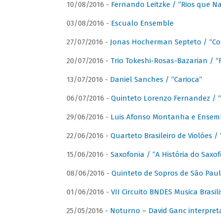
10/08/2016 -
Fernando Leitzke / “Rios que N
03/08/2016 -
Escualo Ensemble
27/07/2016 -
Jonas Hocherman Septeto / “Co
20/07/2016 -
Trio Tokeshi-Rosas-Bazarian / 
13/07/2016 -
Daniel Sanches / “Carioca”
06/07/2016 -
Quinteto Lorenzo Fernandez / “
29/06/2016 -
Luis Afonso Montanha e Ensembl
22/06/2016 -
Quarteto Brasileiro de Violões 
15/06/2016 -
Saxofonia / “A História do Saxo
08/06/2016 -
Quinteto de Sopros de São Pau
01/06/2016 -
VII Circuito BNDES Musica Brasi
25/05/2016 -
Noturno – David Ganc interpret