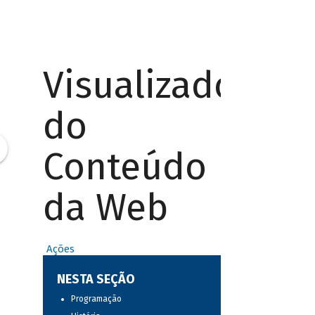
Visualizador
do
Conteúdo
da Web
Ações
NESTA SEÇÃO
Programação