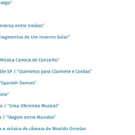
avego”
nversa entre Irmãos”
“Fragmentos de Um Inverno Solar”
Música Carioca de Concerto”
e SP / “Quintetos para Clarinete e Cordas”
/ “Spanish Dances”
fone”
lo / “Uma Oferenda Musical”
lis / “Viagem entre Mundos”
a a música de câmara de Nivaldo Ornelas