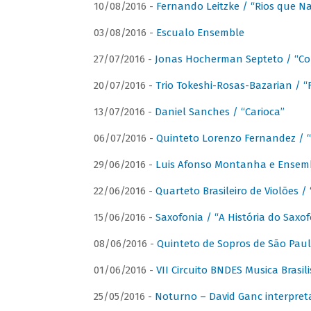
10/08/2016 -
Fernando Leitzke / “Rios que N
03/08/2016 -
Escualo Ensemble
27/07/2016 -
Jonas Hocherman Septeto / “Co
20/07/2016 -
Trio Tokeshi-Rosas-Bazarian / 
13/07/2016 -
Daniel Sanches / “Carioca”
06/07/2016 -
Quinteto Lorenzo Fernandez / “
29/06/2016 -
Luis Afonso Montanha e Ensembl
22/06/2016 -
Quarteto Brasileiro de Violões 
15/06/2016 -
Saxofonia / “A História do Saxo
08/06/2016 -
Quinteto de Sopros de São Pau
01/06/2016 -
VII Circuito BNDES Musica Brasi
25/05/2016 -
Noturno – David Ganc interpret