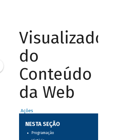
Visualizador
do
Conteúdo
da Web
Ações
NESTA SEÇÃO
Programação