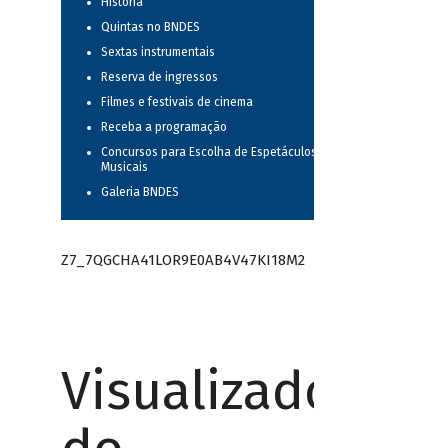
História
Quintas no BNDES
Sextas instrumentais
Reserva de ingressos
Filmes e festivais de cinema
Receba a programação
Concursos para Escolha de Espetáculos
Musicais
Galeria BNDES
Z7_7QGCHA41LOR9E0AB4V47KI18M2
Visualizador