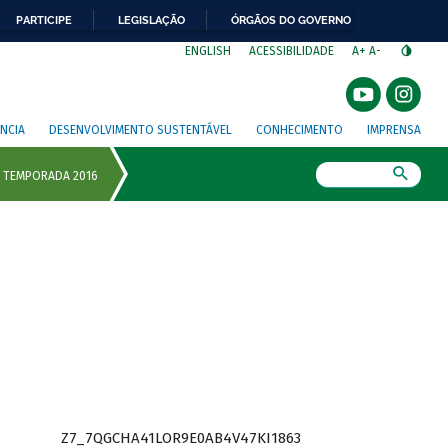
PARTICIPE
LEGISLAÇÃO
ÓRGÃOS DO GOVERNO
⁣
ENGLISH
ACESSIBILIDADE
A+
A-
NCIA
DESENVOLVIMENTO SUSTENTÁVEL
CONHECIMENTO
IMPRENSA
Busca
Z7_7QGCHA41LOR9E0AB4V47KI1863