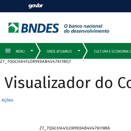
Z7_7QGCHA41LOR9E0AB4V47KI18Q7
Visualizador do 
Ações
Z7_7QGCHA41LOR9E0AB4V47KI1866