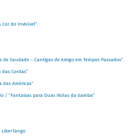
A Cor do Invisível”
as de Saudade – Cantigas de Amigo em Tempos Passados”
a das Cordas”
ca das Américas”
do / “Fantasias para Duas Violas da Gamba”
o LiberTango