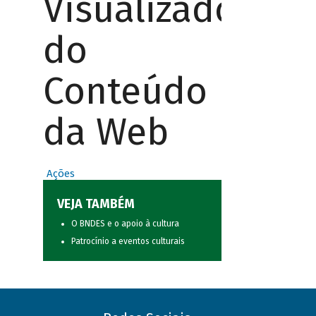
Visualizador
do
Conteúdo
da Web
Ações
VEJA TAMBÉM
O BNDES e o apoio à cultura
Patrocínio a eventos culturais