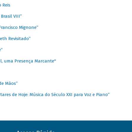
 Reis
rasil VIII”
rancisco Mignone”
reth Revisitado”
e”
sil, uma Presença Marcante"
 de Mãos”
ares de Hoje: Música do Século XXI para Voz e Piano”