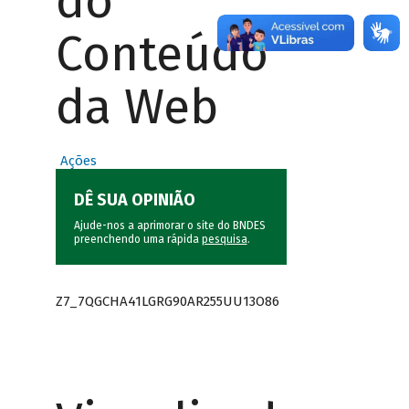
do
Conteúdo
da Web
Ações
DÊ SUA OPINIÃO
Ajude-nos a aprimorar o site do BNDES
preenchendo uma rápida
pesquisa
.
Z7_7QGCHA41LGRG90AR255UU13O86