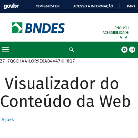
COMUNICA BR
ACESSO À INFORMAÇÃO
PARTI
ENGLISH
ACESSIBILIDADE
A+
A-
Busca
Z7_7QGCHA41LOR9E0AB4V47KI18Q7
Visualizador do
Conteúdo da Web
Ações