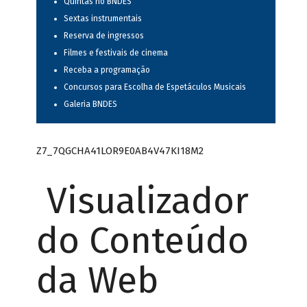
Quintas no BNDES
Sextas instrumentais
Reserva de ingressos
Filmes e festivais de cinema
Receba a programação
Concursos para Escolha de Espetáculos Musicais
Galeria BNDES
Z7_7QGCHA41LOR9E0AB4V47KI18M2
Visualizador
do Conteúdo
da Web