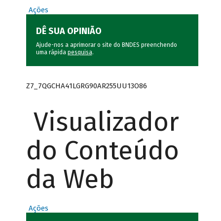
Ações
DÊ SUA OPINIÃO
Ajude-nos a aprimorar o site do BNDES preenchendo
uma rápida
pesquisa
.
Z7_7QGCHA41LGRG90AR255UU13O86
Visualizador
do Conteúdo
da Web
Ações