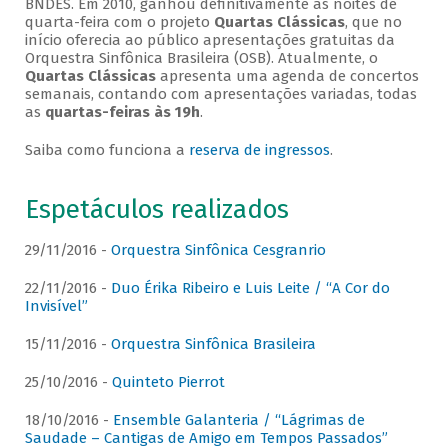
BNDES. Em 2010, ganhou definitivamente as noites de
quarta-feira com o projeto
Quartas Clássicas
, que no
início oferecia ao público apresentações gratuitas da
Orquestra Sinfônica Brasileira (OSB). Atualmente, o
Quartas Clássicas
apresenta uma agenda de concertos
semanais, contando com apresentações variadas, todas
as
quartas-feiras às 19h
.
Saiba como funciona a
reserva de ingressos
.
Espetáculos realizados
29/11/2016 -
Orquestra Sinfônica Cesgranrio
22/11/2016 -
Duo Érika Ribeiro e Luis Leite / “A Cor do
Invisível”
15/11/2016 -
Orquestra Sinfônica Brasileira
25/10/2016 -
Quinteto Pierrot
18/10/2016 -
Ensemble Galanteria / “Lágrimas de
Saudade – Cantigas de Amigo em Tempos Passados”