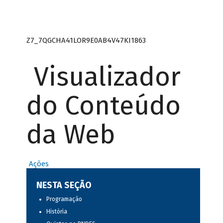
Z7_7QGCHA41LOR9E0AB4V47KI1863
Visualizador
do Conteúdo
da Web
Ações
NESTA SEÇÃO
Programação
História