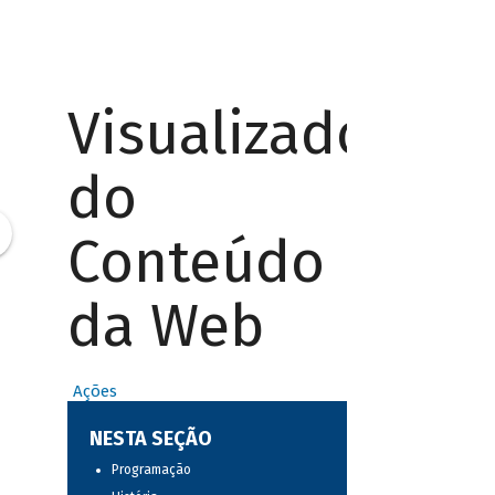
Visualizador
do
Conteúdo
da Web
Ações
NESTA SEÇÃO
Programação