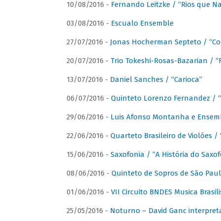
10/08/2016 -
Fernando Leitzke / “Rios que N
03/08/2016 -
Escualo Ensemble
27/07/2016 -
Jonas Hocherman Septeto / “Co
20/07/2016 -
Trio Tokeshi-Rosas-Bazarian / 
13/07/2016 -
Daniel Sanches / “Carioca”
06/07/2016 -
Quinteto Lorenzo Fernandez / “
29/06/2016 -
Luis Afonso Montanha e Ensembl
22/06/2016 -
Quarteto Brasileiro de Violões 
15/06/2016 -
Saxofonia / “A História do Saxo
08/06/2016 -
Quinteto de Sopros de São Pau
01/06/2016 -
VII Circuito BNDES Musica Brasi
25/05/2016 -
Noturno – David Ganc interpret