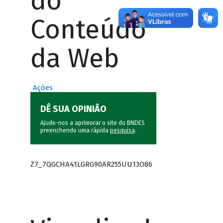
do
Conteúdo
da Web
Ações
DÊ SUA OPINIÃO
Ajude-nos a aprimorar o site do BNDES
preenchendo uma rápida
pesquisa
.
Z7_7QGCHA41LGRG90AR255UU13O86