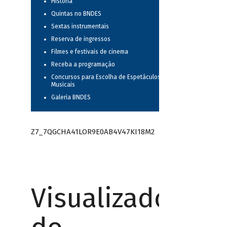
História
Quintas no BNDES
Sextas instrumentais
Reserva de ingressos
Filmes e festivais de cinema
Receba a programação
Concursos para Escolha de Espetáculos
Musicais
Galeria BNDES
Z7_7QGCHA41LOR9E0AB4V47KI18M2
Visualizador