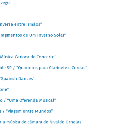
avego”
nversa entre Irmãos”
“Fragmentos de Um Inverno Solar”
Música Carioca de Concerto”
e SP / “Quintetos para Clarinete e Cordas”
/ “Spanish Dances”
fone”
lo / “Uma Oferenda Musical”
lis / “Viagem entre Mundos”
a a música de câmara de Nivaldo Ornelas