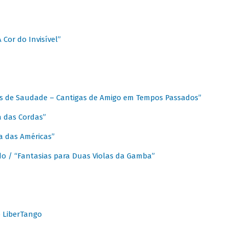
A Cor do Invisível”
as de Saudade – Cantigas de Amigo em Tempos Passados”
a das Cordas”
ca das Américas”
do / “Fantasias para Duas Violas da Gamba”
o LiberTango