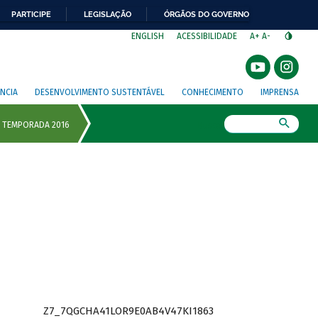
PARTICIPE
LEGISLAÇÃO
ÓRGÃOS DO GOVERNO
⁣
ENGLISH
ACESSIBILIDADE
A+
A-
NCIA
DESENVOLVIMENTO SUSTENTÁVEL
CONHECIMENTO
IMPRENSA
Busca
Z7_7QGCHA41LOR9E0AB4V47KI1863