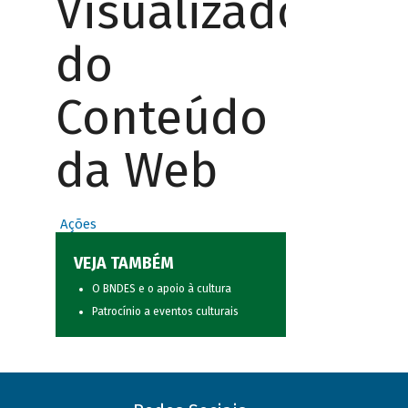
Visualizador
do
Conteúdo
da Web
Ações
VEJA TAMBÉM
O BNDES e o apoio à cultura
Patrocínio a eventos culturais