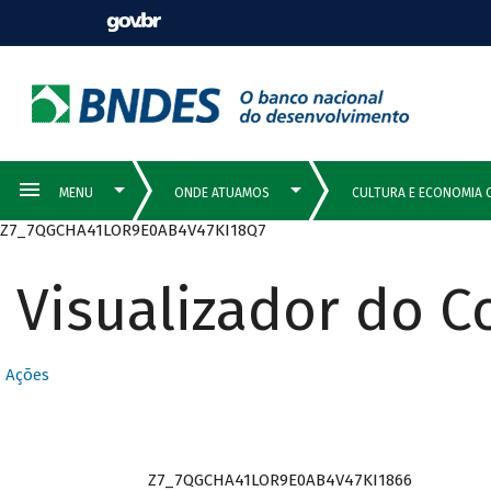
Z7_7QGCHA41LOR9E0AB4V47KI18Q7
Visualizador do 
Ações
Z7_7QGCHA41LOR9E0AB4V47KI1866