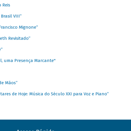
 Reis
rasil VIII”
rancisco Mignone”
reth Revisitado”
e”
sil, uma Presença Marcante"
 de Mãos”
ares de Hoje: Música do Século XXI para Voz e Piano”