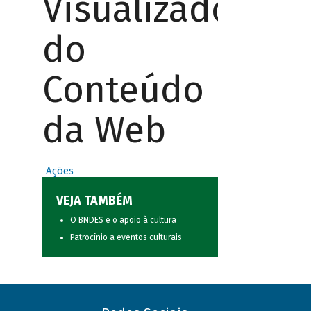
Visualizador
do
Conteúdo
da Web
Ações
VEJA TAMBÉM
O BNDES e o apoio à cultura
Patrocínio a eventos culturais