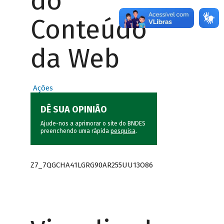
do
Conteúdo
da Web
Ações
DÊ SUA OPINIÃO
Ajude-nos a aprimorar o site do BNDES
preenchendo uma rápida
pesquisa
.
Z7_7QGCHA41LGRG90AR255UU13O86