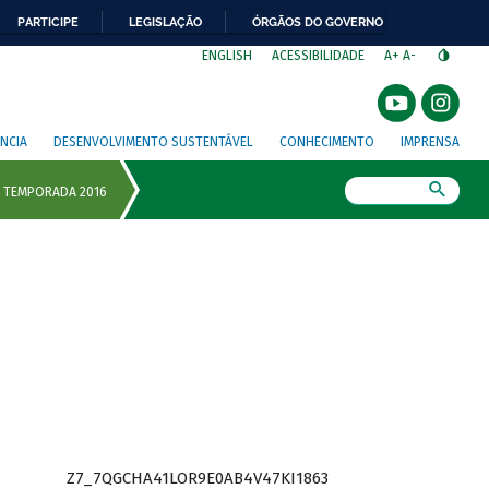
PARTICIPE
LEGISLAÇÃO
ÓRGÃOS DO GOVERNO
⁣
ENGLISH
ACESSIBILIDADE
A+
A-
NCIA
DESENVOLVIMENTO SUSTENTÁVEL
CONHECIMENTO
IMPRENSA
Busca
Z7_7QGCHA41LOR9E0AB4V47KI1863