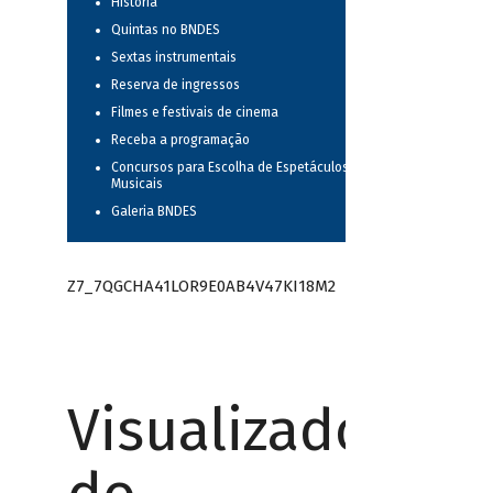
História
Quintas no BNDES
Sextas instrumentais
Reserva de ingressos
Filmes e festivais de cinema
Receba a programação
Concursos para Escolha de Espetáculos
Musicais
Galeria BNDES
Z7_7QGCHA41LOR9E0AB4V47KI18M2
Visualizador