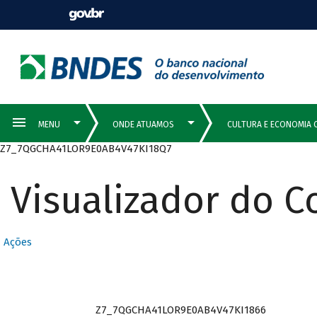
Z7_7QGCHA41LOR9E0AB4V47KI18Q7
Visualizador do 
Ações
Z7_7QGCHA41LOR9E0AB4V47KI1866