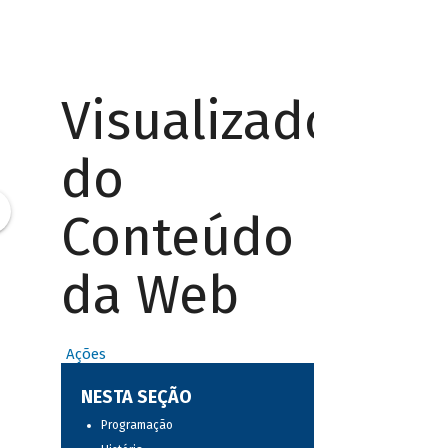
Visualizador
do
Conteúdo
da Web
Ações
NESTA SEÇÃO
Programação