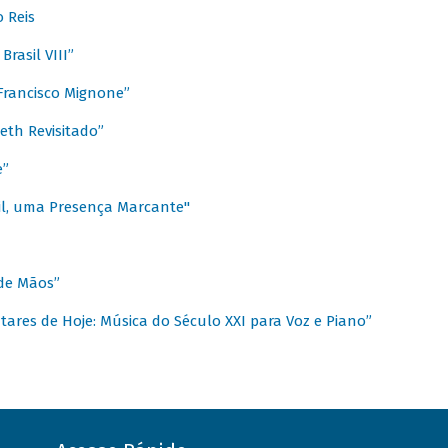
 Reis
rasil VIII”
rancisco Mignone”
reth Revisitado”
e”
sil, uma Presença Marcante"
 de Mãos”
ares de Hoje: Música do Século XXI para Voz e Piano”