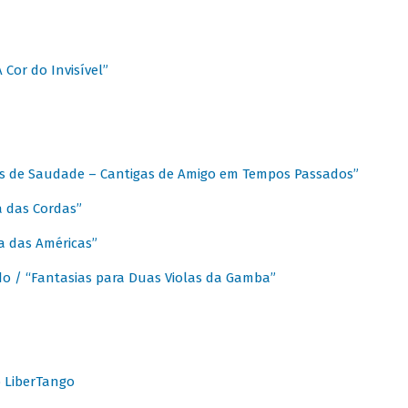
A Cor do Invisível”
as de Saudade – Cantigas de Amigo em Tempos Passados”
a das Cordas”
ca das Américas”
do / “Fantasias para Duas Violas da Gamba”
o LiberTango