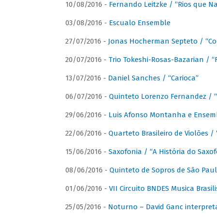
10/08/2016 -
Fernando Leitzke / “Rios que N
03/08/2016 -
Escualo Ensemble
27/07/2016 -
Jonas Hocherman Septeto / “Co
20/07/2016 -
Trio Tokeshi-Rosas-Bazarian / 
13/07/2016 -
Daniel Sanches / “Carioca”
06/07/2016 -
Quinteto Lorenzo Fernandez / “
29/06/2016 -
Luis Afonso Montanha e Ensembl
22/06/2016 -
Quarteto Brasileiro de Violões 
15/06/2016 -
Saxofonia / “A História do Saxo
08/06/2016 -
Quinteto de Sopros de São Pau
01/06/2016 -
VII Circuito BNDES Musica Brasi
25/05/2016 -
Noturno – David Ganc interpret