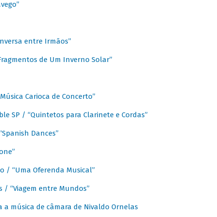
avego”
nversa entre Irmãos”
“Fragmentos de Um Inverno Solar”
Música Carioca de Concerto”
e SP / “Quintetos para Clarinete e Cordas”
/ “Spanish Dances”
fone”
lo / “Uma Oferenda Musical”
lis / “Viagem entre Mundos”
a a música de câmara de Nivaldo Ornelas