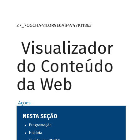
Z7_7QGCHA41LOR9E0AB4V47KI1863
Visualizador
do Conteúdo
da Web
Ações
NESTA SEÇÃO
Programação
História