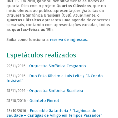
BNDES. Em 2010, ganhou definitivamente as noites de
quarta-feira com o projeto
Quartas Clássicas
, que no
início oferecia ao público apresentações gratuitas da
Orquestra Sinfônica Brasileira (OSB). Atualmente, o
Quartas Clássicas
apresenta uma agenda de concertos
semanais, contando com apresentações variadas, todas
as
quartas-feiras às 19h
.
Saiba como funciona a
reserva de ingressos
.
Espetáculos realizados
29/11/2016 -
Orquestra Sinfônica Cesgranrio
22/11/2016 -
Duo Érika Ribeiro e Luis Leite / “A Cor do
Invisível”
15/11/2016 -
Orquestra Sinfônica Brasileira
25/10/2016 -
Quinteto Pierrot
18/10/2016 -
Ensemble Galanteria / “Lágrimas de
Saudade – Cantigas de Amigo em Tempos Passados”