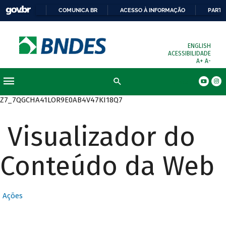
COMUNICA BR
ACESSO À INFORMAÇÃO
PARTI
ENGLISH
ACESSIBILIDADE
A+
A-
Busca
Z7_7QGCHA41LOR9E0AB4V47KI18Q7
Visualizador do
Conteúdo da Web
Ações