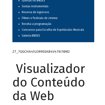
Quintas no BNDES
Sextas instrumentais
Reserva de ingressos
Filmes e festivais de cinema
Receba a programação
Concursos para Escolha de Espetáculos Musicais
Galeria BNDES
Z7_7QGCHA41LOR9E0AB4V47KI18M2
Visualizador
do Conteúdo
da Web