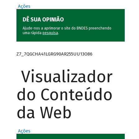
Ações
DÊ SUA OPINIÃO
Ajude-nos a aprimorar o site do BNDES preenchendo
uma rápida
pesquisa
.
Z7_7QGCHA41LGRG90AR255UU13O86
Visualizador
do Conteúdo
da Web
Ações