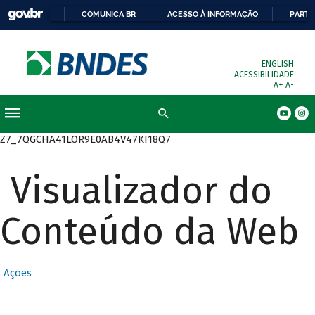
COMUNICA BR
ACESSO À INFORMAÇÃO
PARTI
ENGLISH
ACESSIBILIDADE
A+
A-
Busca
Z7_7QGCHA41LOR9E0AB4V47KI18Q7
Visualizador do
Conteúdo da Web
Ações