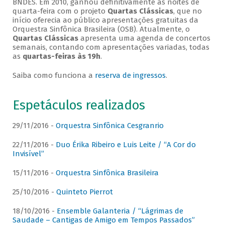
BNDES. Em 2010, ganhou definitivamente as noites de
quarta-feira com o projeto
Quartas Clássicas
, que no
início oferecia ao público apresentações gratuitas da
Orquestra Sinfônica Brasileira (OSB). Atualmente, o
Quartas Clássicas
apresenta uma agenda de concertos
semanais, contando com apresentações variadas, todas
as
quartas-feiras às 19h
.
Saiba como funciona a
reserva de ingressos
.
Espetáculos realizados
29/11/2016 -
Orquestra Sinfônica Cesgranrio
22/11/2016 -
Duo Érika Ribeiro e Luis Leite / “A Cor do
Invisível”
15/11/2016 -
Orquestra Sinfônica Brasileira
25/10/2016 -
Quinteto Pierrot
18/10/2016 -
Ensemble Galanteria / “Lágrimas de
Saudade – Cantigas de Amigo em Tempos Passados”