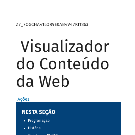
Z7_7QGCHA41LOR9E0AB4V47KI1863
Visualizador
do Conteúdo
da Web
Ações
NESTA SEÇÃO
Programação
História