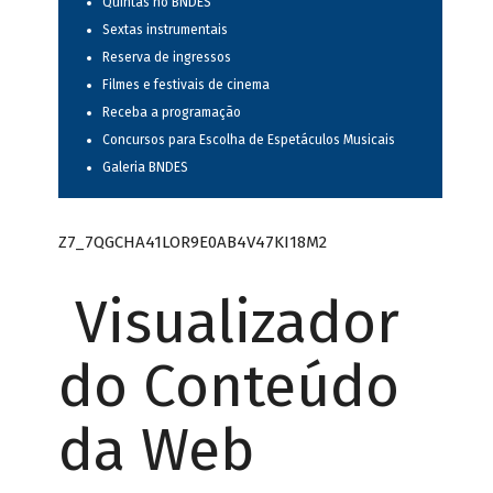
Quintas no BNDES
Sextas instrumentais
Reserva de ingressos
Filmes e festivais de cinema
Receba a programação
Concursos para Escolha de Espetáculos Musicais
Galeria BNDES
Z7_7QGCHA41LOR9E0AB4V47KI18M2
Visualizador
do Conteúdo
da Web