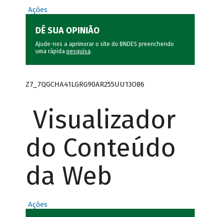
Ações
DÊ SUA OPINIÃO
Ajude-nos a aprimorar o site do BNDES preenchendo
uma rápida
pesquisa
.
Z7_7QGCHA41LGRG90AR255UU13O86
Visualizador
do Conteúdo
da Web
Ações