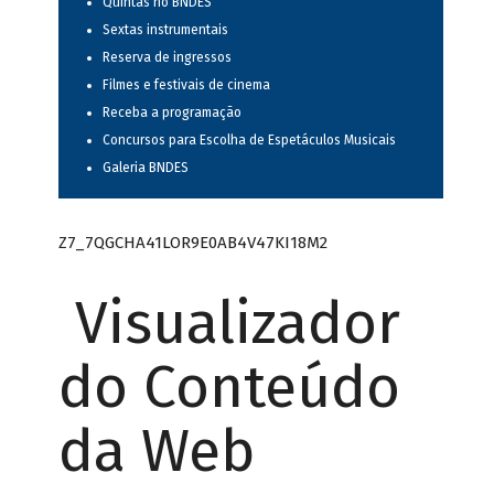
Quintas no BNDES
Sextas instrumentais
Reserva de ingressos
Filmes e festivais de cinema
Receba a programação
Concursos para Escolha de Espetáculos Musicais
Galeria BNDES
Z7_7QGCHA41LOR9E0AB4V47KI18M2
Visualizador
do Conteúdo
da Web