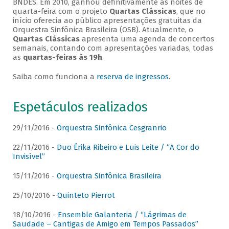
BNDES. Em 2010, ganhou definitivamente as noites de
quarta-feira com o projeto
Quartas Clássicas
, que no
início oferecia ao público apresentações gratuitas da
Orquestra Sinfônica Brasileira (OSB). Atualmente, o
Quartas Clássicas
apresenta uma agenda de concertos
semanais, contando com apresentações variadas, todas
as
quartas-feiras às 19h
.
Saiba como funciona a
reserva de ingressos
.
Espetáculos realizados
29/11/2016 -
Orquestra Sinfônica Cesgranrio
22/11/2016 -
Duo Érika Ribeiro e Luis Leite / “A Cor do
Invisível”
15/11/2016 -
Orquestra Sinfônica Brasileira
25/10/2016 -
Quinteto Pierrot
18/10/2016 -
Ensemble Galanteria / “Lágrimas de
Saudade – Cantigas de Amigo em Tempos Passados”