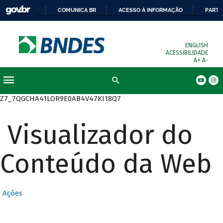
COMUNICA BR
ACESSO À INFORMAÇÃO
PARTI
ENGLISH
ACESSIBILIDADE
A+
A-
Busca
Z7_7QGCHA41LOR9E0AB4V47KI18Q7
Visualizador do
Conteúdo da Web
Ações