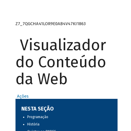
Z7_7QGCHA41LOR9E0AB4V47KI1863
Visualizador
do Conteúdo
da Web
Ações
NESTA SEÇÃO
Programação
História