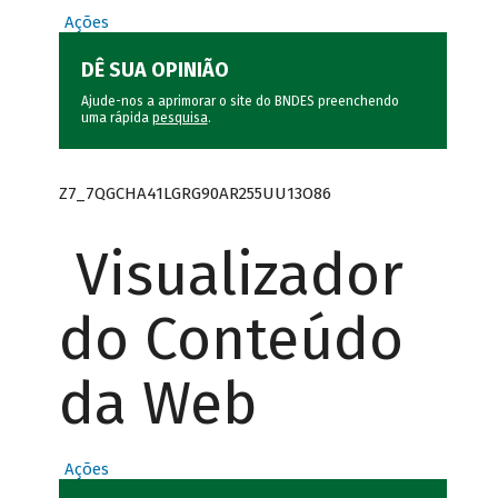
Ações
DÊ SUA OPINIÃO
Ajude-nos a aprimorar o site do BNDES preenchendo
uma rápida
pesquisa
.
Z7_7QGCHA41LGRG90AR255UU13O86
Visualizador
do Conteúdo
da Web
Ações