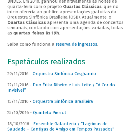
BNDES. Em 2010, ganhou definitivamente as noites de
quarta-feira com o projeto
Quartas Clássicas
, que no
início oferecia ao público apresentações gratuitas da
Orquestra Sinfônica Brasileira (OSB). Atualmente, o
Quartas Clássicas
apresenta uma agenda de concertos
semanais, contando com apresentações variadas, todas
as
quartas-feiras às 19h
.
Saiba como funciona a
reserva de ingressos
.
Espetáculos realizados
29/11/2016 -
Orquestra Sinfônica Cesgranrio
22/11/2016 -
Duo Érika Ribeiro e Luis Leite / “A Cor do
Invisível”
15/11/2016 -
Orquestra Sinfônica Brasileira
25/10/2016 -
Quinteto Pierrot
18/10/2016 -
Ensemble Galanteria / “Lágrimas de
Saudade – Cantigas de Amigo em Tempos Passados”