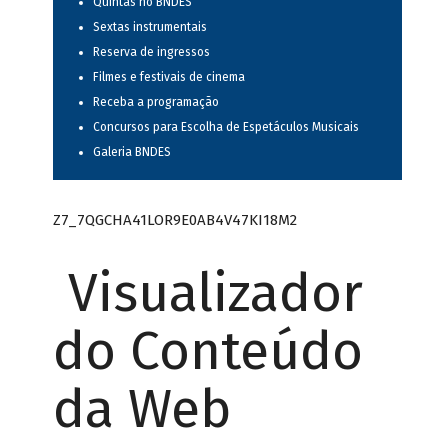
Quintas no BNDES
Sextas instrumentais
Reserva de ingressos
Filmes e festivais de cinema
Receba a programação
Concursos para Escolha de Espetáculos Musicais
Galeria BNDES
Z7_7QGCHA41LOR9E0AB4V47KI18M2
Visualizador
do Conteúdo
da Web