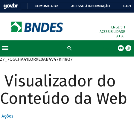
COMUNICA BR
ACESSO À INFORMAÇÃO
PARTI
ENGLISH
ACESSIBILIDADE
A+
A-
Busca
Z7_7QGCHA41LOR9E0AB4V47KI18Q7
Visualizador do
Conteúdo da Web
Ações