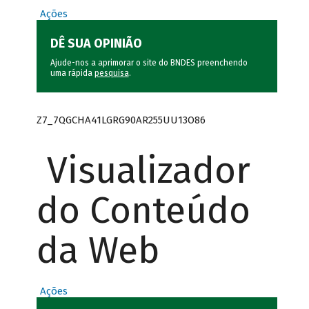
Ações
DÊ SUA OPINIÃO
Ajude-nos a aprimorar o site do BNDES preenchendo
uma rápida
pesquisa
.
Z7_7QGCHA41LGRG90AR255UU13O86
Visualizador
do Conteúdo
da Web
Ações