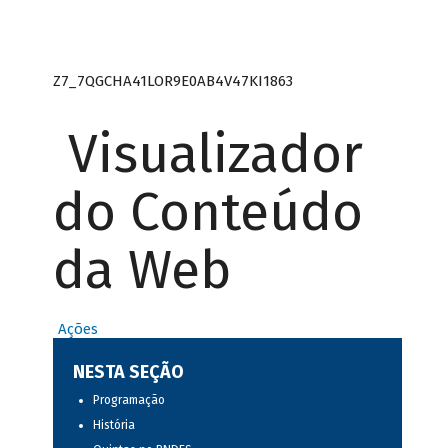
Z7_7QGCHA41LOR9E0AB4V47KI1863
Visualizador
do Conteúdo
da Web
Ações
NESTA SEÇÃO
Programação
História