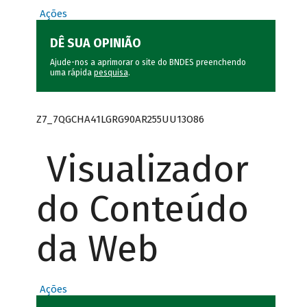
Ações
DÊ SUA OPINIÃO
Ajude-nos a aprimorar o site do BNDES preenchendo
uma rápida
pesquisa
.
Z7_7QGCHA41LGRG90AR255UU13O86
Visualizador
do Conteúdo
da Web
Ações