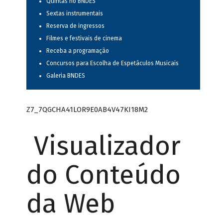
Quintas no BNDES
Sextas instrumentais
Reserva de ingressos
Filmes e festivais de cinema
Receba a programação
Concursos para Escolha de Espetáculos Musicais
Galeria BNDES
Z7_7QGCHA41LOR9E0AB4V47KI18M2
Visualizador
do Conteúdo
da Web