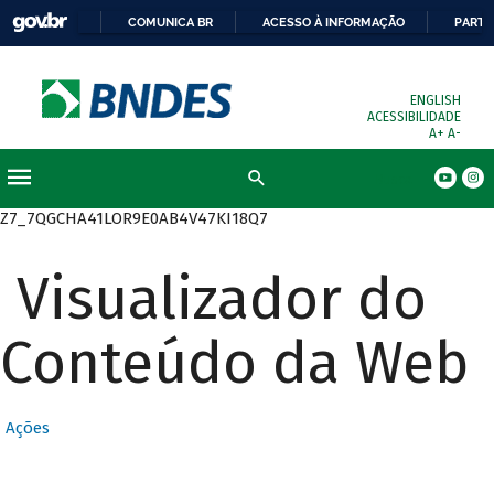
COMUNICA BR
ACESSO À INFORMAÇÃO
PARTI
ENGLISH
ACESSIBILIDADE
A+
A-
Busca
Z7_7QGCHA41LOR9E0AB4V47KI18Q7
Visualizador do
Conteúdo da Web
Ações