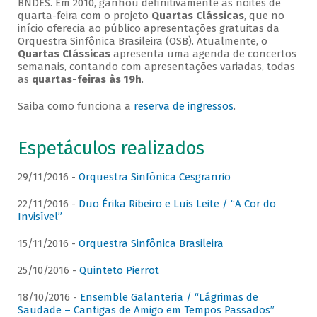
BNDES. Em 2010, ganhou definitivamente as noites de
quarta-feira com o projeto
Quartas Clássicas
, que no
início oferecia ao público apresentações gratuitas da
Orquestra Sinfônica Brasileira (OSB). Atualmente, o
Quartas Clássicas
apresenta uma agenda de concertos
semanais, contando com apresentações variadas, todas
as
quartas-feiras às 19h
.
Saiba como funciona a
reserva de ingressos
.
Espetáculos realizados
29/11/2016 -
Orquestra Sinfônica Cesgranrio
22/11/2016 -
Duo Érika Ribeiro e Luis Leite / “A Cor do
Invisível”
15/11/2016 -
Orquestra Sinfônica Brasileira
25/10/2016 -
Quinteto Pierrot
18/10/2016 -
Ensemble Galanteria / “Lágrimas de
Saudade – Cantigas de Amigo em Tempos Passados”