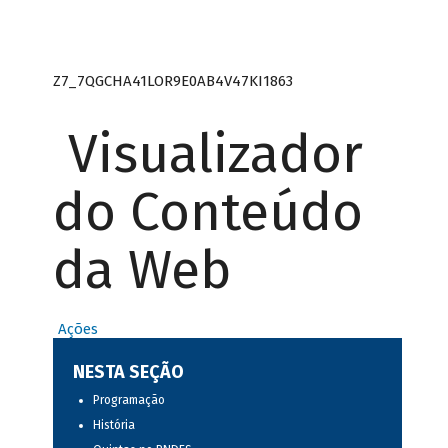
Z7_7QGCHA41LOR9E0AB4V47KI1863
Visualizador
do Conteúdo
da Web
Ações
NESTA SEÇÃO
Programação
História