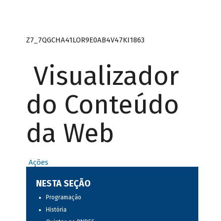
Z7_7QGCHA41LOR9E0AB4V47KI1863
Visualizador
do Conteúdo
da Web
Ações
NESTA SEÇÃO
Programação
História