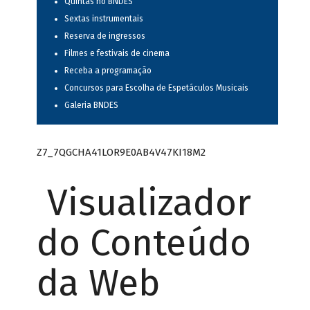
Quintas no BNDES
Sextas instrumentais
Reserva de ingressos
Filmes e festivais de cinema
Receba a programação
Concursos para Escolha de Espetáculos Musicais
Galeria BNDES
Z7_7QGCHA41LOR9E0AB4V47KI18M2
Visualizador
do Conteúdo
da Web