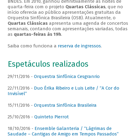
BNDES. Em 2010, ganhou definitivamente as noites de
quarta-feira com o projeto
Quartas Clássicas
, que no
início oferecia ao público apresentações gratuitas da
Orquestra Sinfônica Brasileira (OSB). Atualmente, o
Quartas Clássicas
apresenta uma agenda de concertos
semanais, contando com apresentações variadas, todas
as
quartas-feiras às 19h
.
Saiba como funciona a
reserva de ingressos
.
Espetáculos realizados
29/11/2016 -
Orquestra Sinfônica Cesgranrio
22/11/2016 -
Duo Érika Ribeiro e Luis Leite / “A Cor do
Invisível”
15/11/2016 -
Orquestra Sinfônica Brasileira
25/10/2016 -
Quinteto Pierrot
18/10/2016 -
Ensemble Galanteria / “Lágrimas de
Saudade – Cantigas de Amigo em Tempos Passados”