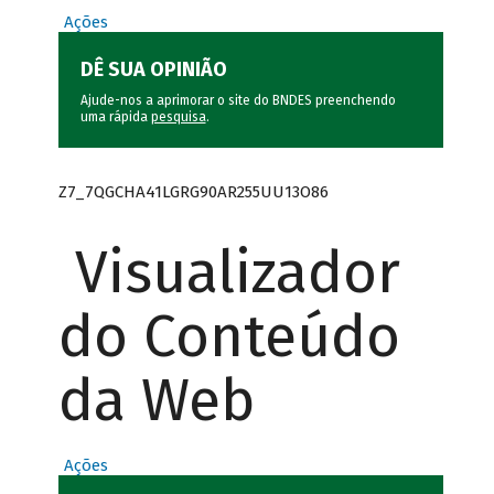
Ações
DÊ SUA OPINIÃO
Ajude-nos a aprimorar o site do BNDES preenchendo
uma rápida
pesquisa
.
Z7_7QGCHA41LGRG90AR255UU13O86
Visualizador
do Conteúdo
da Web
Ações