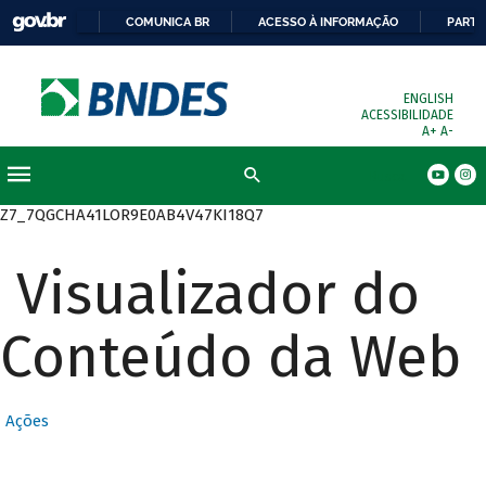
COMUNICA BR
ACESSO À INFORMAÇÃO
PARTI
ENGLISH
ACESSIBILIDADE
A+
A-
Busca
Z7_7QGCHA41LOR9E0AB4V47KI18Q7
Visualizador do
Conteúdo da Web
Ações