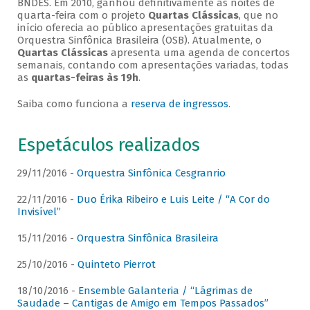
BNDES. Em 2010, ganhou definitivamente as noites de
quarta-feira com o projeto
Quartas Clássicas
, que no
início oferecia ao público apresentações gratuitas da
Orquestra Sinfônica Brasileira (OSB). Atualmente, o
Quartas Clássicas
apresenta uma agenda de concertos
semanais, contando com apresentações variadas, todas
as
quartas-feiras às 19h
.
Saiba como funciona a
reserva de ingressos
.
Espetáculos realizados
29/11/2016 -
Orquestra Sinfônica Cesgranrio
22/11/2016 -
Duo Érika Ribeiro e Luis Leite / “A Cor do
Invisível”
15/11/2016 -
Orquestra Sinfônica Brasileira
25/10/2016 -
Quinteto Pierrot
18/10/2016 -
Ensemble Galanteria / “Lágrimas de
Saudade – Cantigas de Amigo em Tempos Passados”