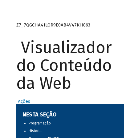
Z7_7QGCHA41LOR9E0AB4V47KI1863
Visualizador
do Conteúdo
da Web
Ações
NESTA SEÇÃO
Programação
História