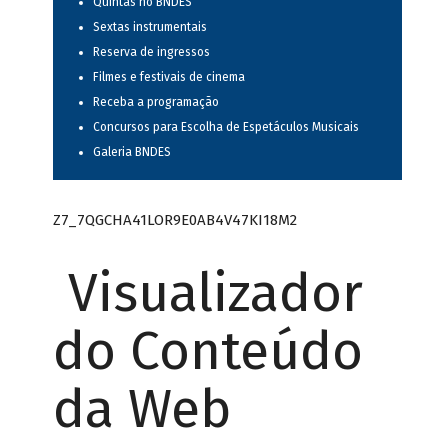
Quintas no BNDES
Sextas instrumentais
Reserva de ingressos
Filmes e festivais de cinema
Receba a programação
Concursos para Escolha de Espetáculos Musicais
Galeria BNDES
Z7_7QGCHA41LOR9E0AB4V47KI18M2
Visualizador
do Conteúdo
da Web