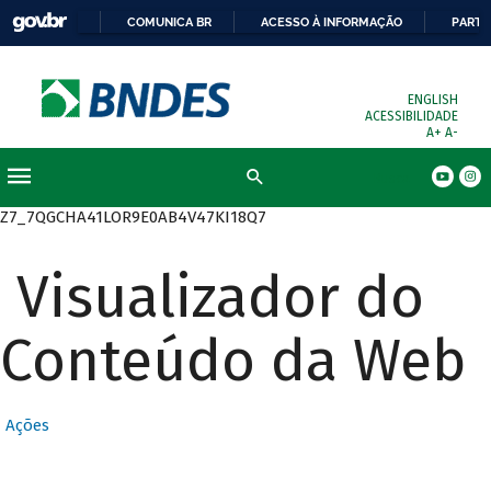
COMUNICA BR
ACESSO À INFORMAÇÃO
PARTI
ENGLISH
ACESSIBILIDADE
A+
A-
Busca
Z7_7QGCHA41LOR9E0AB4V47KI18Q7
Visualizador do
Conteúdo da Web
Ações