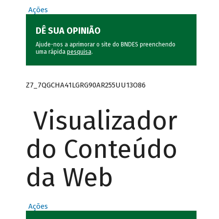
Ações
DÊ SUA OPINIÃO
Ajude-nos a aprimorar o site do BNDES preenchendo
uma rápida
pesquisa
.
Z7_7QGCHA41LGRG90AR255UU13O86
Visualizador
do Conteúdo
da Web
Ações