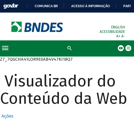
COMUNICA BR
ACESSO À INFORMAÇÃO
PARTI
ENGLISH
ACESSIBILIDADE
A+
A-
Busca
Z7_7QGCHA41LOR9E0AB4V47KI18Q7
Visualizador do
Conteúdo da Web
Ações