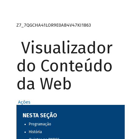
Z7_7QGCHA41LOR9E0AB4V47KI1863
Visualizador
do Conteúdo
da Web
Ações
NESTA SEÇÃO
Programação
História