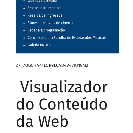
Quintas no BNDES
Sextas instrumentais
Reserva de ingressos
Filmes e festivais de cinema
Receba a programação
Concursos para Escolha de Espetáculos Musicais
Galeria BNDES
Z7_7QGCHA41LOR9E0AB4V47KI18M2
Visualizador
do Conteúdo
da Web