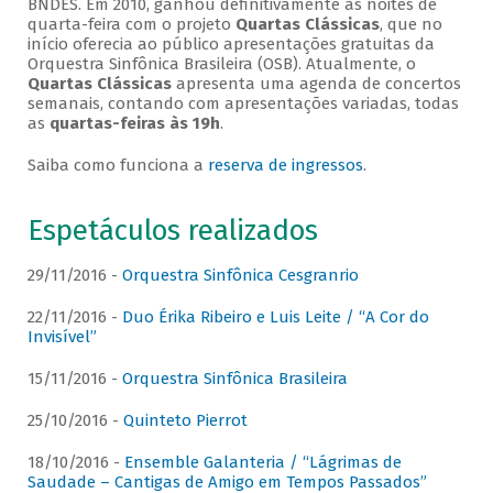
BNDES. Em 2010, ganhou definitivamente as noites de
quarta-feira com o projeto
Quartas Clássicas
, que no
início oferecia ao público apresentações gratuitas da
Orquestra Sinfônica Brasileira (OSB). Atualmente, o
Quartas Clássicas
apresenta uma agenda de concertos
semanais, contando com apresentações variadas, todas
as
quartas-feiras às 19h
.
Saiba como funciona a
reserva de ingressos
.
Espetáculos realizados
29/11/2016 -
Orquestra Sinfônica Cesgranrio
22/11/2016 -
Duo Érika Ribeiro e Luis Leite / “A Cor do
Invisível”
15/11/2016 -
Orquestra Sinfônica Brasileira
25/10/2016 -
Quinteto Pierrot
18/10/2016 -
Ensemble Galanteria / “Lágrimas de
Saudade – Cantigas de Amigo em Tempos Passados”