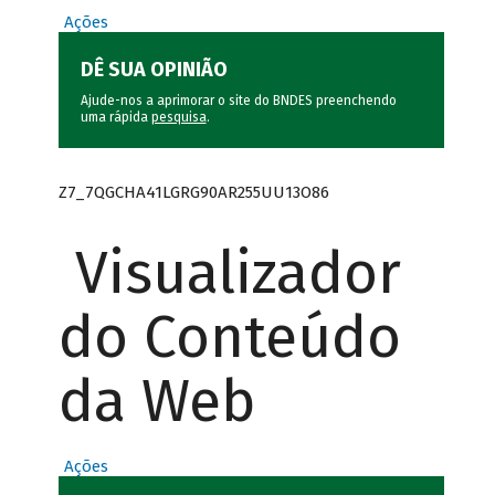
Ações
DÊ SUA OPINIÃO
Ajude-nos a aprimorar o site do BNDES preenchendo
uma rápida
pesquisa
.
Z7_7QGCHA41LGRG90AR255UU13O86
Visualizador
do Conteúdo
da Web
Ações