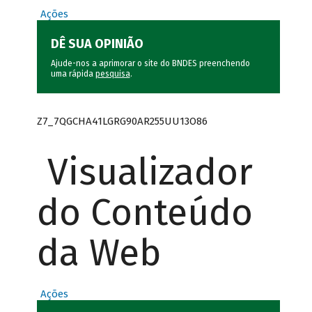
Ações
DÊ SUA OPINIÃO
Ajude-nos a aprimorar o site do BNDES preenchendo
uma rápida
pesquisa
.
Z7_7QGCHA41LGRG90AR255UU13O86
Visualizador
do Conteúdo
da Web
Ações