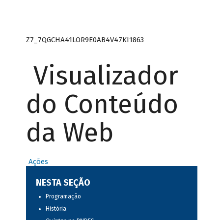
Z7_7QGCHA41LOR9E0AB4V47KI1863
Visualizador
do Conteúdo
da Web
Ações
NESTA SEÇÃO
Programação
História