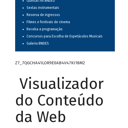
Quintas no BNDES
Sextas instrumentais
Reserva de ingressos
Filmes e festivais de cinema
Receba a programação
Concursos para Escolha de Espetáculos Musicais
Galeria BNDES
Z7_7QGCHA41LOR9E0AB4V47KI18M2
Visualizador
do Conteúdo
da Web