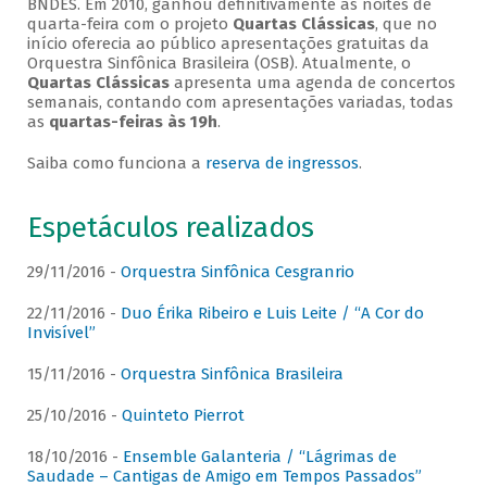
BNDES. Em 2010, ganhou definitivamente as noites de
quarta-feira com o projeto
Quartas Clássicas
, que no
início oferecia ao público apresentações gratuitas da
Orquestra Sinfônica Brasileira (OSB). Atualmente, o
Quartas Clássicas
apresenta uma agenda de concertos
semanais, contando com apresentações variadas, todas
as
quartas-feiras às 19h
.
Saiba como funciona a
reserva de ingressos
.
Espetáculos realizados
29/11/2016 -
Orquestra Sinfônica Cesgranrio
22/11/2016 -
Duo Érika Ribeiro e Luis Leite / “A Cor do
Invisível”
15/11/2016 -
Orquestra Sinfônica Brasileira
25/10/2016 -
Quinteto Pierrot
18/10/2016 -
Ensemble Galanteria / “Lágrimas de
Saudade – Cantigas de Amigo em Tempos Passados”