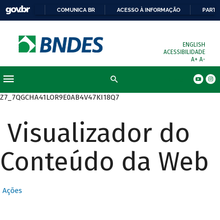
COMUNICA BR
ACESSO À INFORMAÇÃO
PARTI
ENGLISH
ACESSIBILIDADE
A+
A-
Busca
Z7_7QGCHA41LOR9E0AB4V47KI18Q7
Visualizador do
Conteúdo da Web
Ações