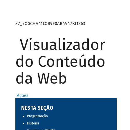
Z7_7QGCHA41LOR9E0AB4V47KI1863
Visualizador
do Conteúdo
da Web
Ações
NESTA SEÇÃO
Programação
História