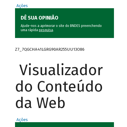
Ações
DÊ SUA OPINIÃO
Ajude-nos a aprimorar o site do BNDES preenchendo
uma rápida
pesquisa
.
Z7_7QGCHA41LGRG90AR255UU13O86
Visualizador
do Conteúdo
da Web
Ações