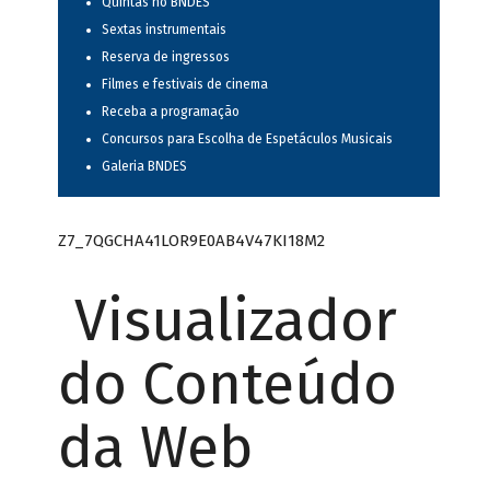
Quintas no BNDES
Sextas instrumentais
Reserva de ingressos
Filmes e festivais de cinema
Receba a programação
Concursos para Escolha de Espetáculos Musicais
Galeria BNDES
Z7_7QGCHA41LOR9E0AB4V47KI18M2
Visualizador
do Conteúdo
da Web