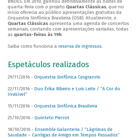
BNDES. Em 2010, ganhou definitivamente as noites de
quarta-feira com o projeto
Quartas Clássicas
, que no
início oferecia ao público apresentações gratuitas da
Orquestra Sinfônica Brasileira (OSB). Atualmente, o
Quartas Clássicas
apresenta uma agenda de concertos
semanais, contando com apresentações variadas, todas
as
quartas-feiras às 19h
.
Saiba como funciona a
reserva de ingressos
.
Espetáculos realizados
29/11/2016 -
Orquestra Sinfônica Cesgranrio
22/11/2016 -
Duo Érika Ribeiro e Luis Leite / “A Cor do
Invisível”
15/11/2016 -
Orquestra Sinfônica Brasileira
25/10/2016 -
Quinteto Pierrot
18/10/2016 -
Ensemble Galanteria / “Lágrimas de
Saudade – Cantigas de Amigo em Tempos Passados”