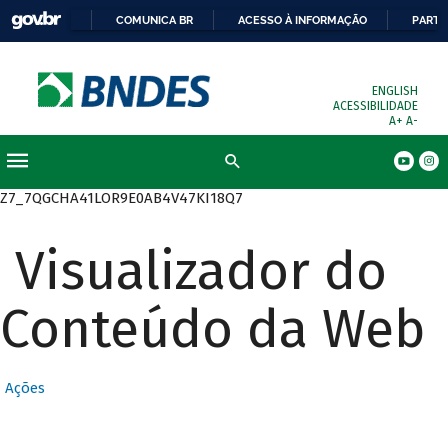
COMUNICA BR
ACESSO À INFORMAÇÃO
PARTI
ENGLISH
ACESSIBILIDADE
A+
A-
Busca
Z7_7QGCHA41LOR9E0AB4V47KI18Q7
Visualizador do
Conteúdo da Web
Ações