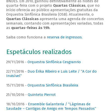
BNDES. Em 2010, ganhou definitivamente as noites de
quarta-feira com o projeto
Quartas Clássicas
, que no
início oferecia ao público apresentações gratuitas da
Orquestra Sinfônica Brasileira (OSB). Atualmente, o
Quartas Clássicas
apresenta uma agenda de concertos
semanais, contando com apresentações variadas, todas
as
quartas-feiras às 19h
.
Saiba como funciona a
reserva de ingressos
.
Espetáculos realizados
29/11/2016 -
Orquestra Sinfônica Cesgranrio
22/11/2016 -
Duo Érika Ribeiro e Luis Leite / “A Cor do
Invisível”
15/11/2016 -
Orquestra Sinfônica Brasileira
25/10/2016 -
Quinteto Pierrot
18/10/2016 -
Ensemble Galanteria / “Lágrimas de
Saudade – Cantigas de Amigo em Tempos Passados”