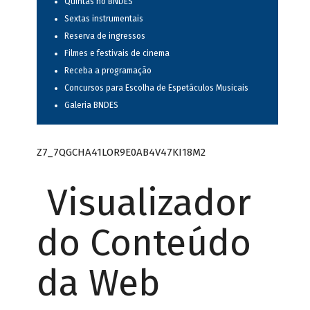
Quintas no BNDES
Sextas instrumentais
Reserva de ingressos
Filmes e festivais de cinema
Receba a programação
Concursos para Escolha de Espetáculos Musicais
Galeria BNDES
Z7_7QGCHA41LOR9E0AB4V47KI18M2
Visualizador
do Conteúdo
da Web