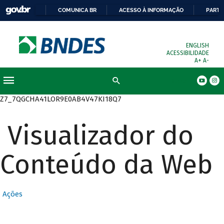
COMUNICA BR
ACESSO À INFORMAÇÃO
PARTI
ENGLISH
ACESSIBILIDADE
A+
A-
Busca
Z7_7QGCHA41LOR9E0AB4V47KI18Q7
Visualizador do
Conteúdo da Web
Ações