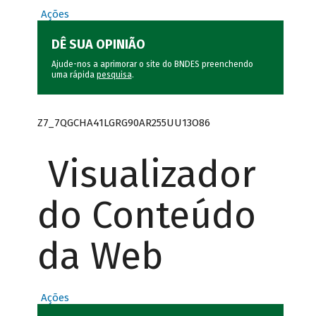
Ações
DÊ SUA OPINIÃO
Ajude-nos a aprimorar o site do BNDES preenchendo
uma rápida
pesquisa
.
Z7_7QGCHA41LGRG90AR255UU13O86
Visualizador
do Conteúdo
da Web
Ações