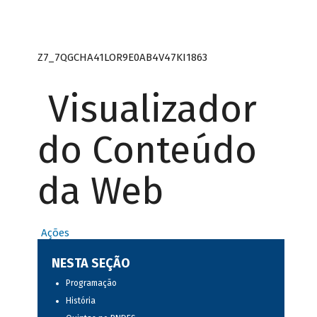
Z7_7QGCHA41LOR9E0AB4V47KI1863
Visualizador
do Conteúdo
da Web
Ações
NESTA SEÇÃO
Programação
História