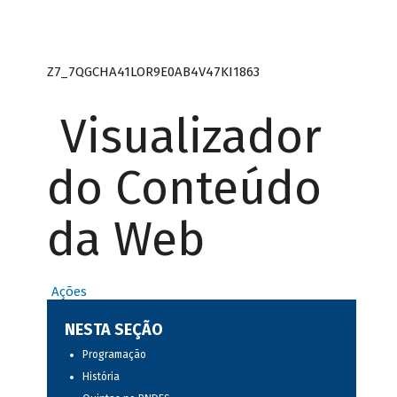
Z7_7QGCHA41LOR9E0AB4V47KI1863
Visualizador
do Conteúdo
da Web
Ações
NESTA SEÇÃO
Programação
História