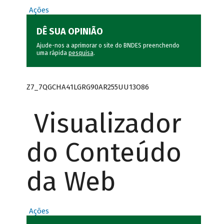
Ações
DÊ SUA OPINIÃO
Ajude-nos a aprimorar o site do BNDES preenchendo
uma rápida
pesquisa
.
Z7_7QGCHA41LGRG90AR255UU13O86
Visualizador
do Conteúdo
da Web
Ações