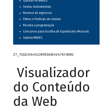
Quintas no BNDES
Sextas instrumentais
Reserva de ingressos
Filmes e festivais de cinema
Receba a programação
Concursos para Escolha de Espetáculos Musicais
Galeria BNDES
Z7_7QGCHA41LOR9E0AB4V47KI18M2
Visualizador
do Conteúdo
da Web