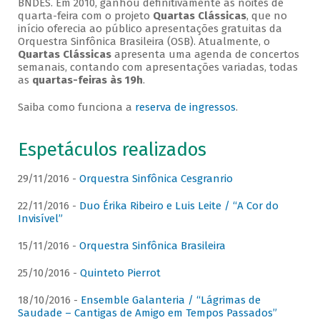
BNDES. Em 2010, ganhou definitivamente as noites de
quarta-feira com o projeto
Quartas Clássicas
, que no
início oferecia ao público apresentações gratuitas da
Orquestra Sinfônica Brasileira (OSB). Atualmente, o
Quartas Clássicas
apresenta uma agenda de concertos
semanais, contando com apresentações variadas, todas
as
quartas-feiras às 19h
.
Saiba como funciona a
reserva de ingressos
.
Espetáculos realizados
29/11/2016 -
Orquestra Sinfônica Cesgranrio
22/11/2016 -
Duo Érika Ribeiro e Luis Leite / “A Cor do
Invisível”
15/11/2016 -
Orquestra Sinfônica Brasileira
25/10/2016 -
Quinteto Pierrot
18/10/2016 -
Ensemble Galanteria / “Lágrimas de
Saudade – Cantigas de Amigo em Tempos Passados”