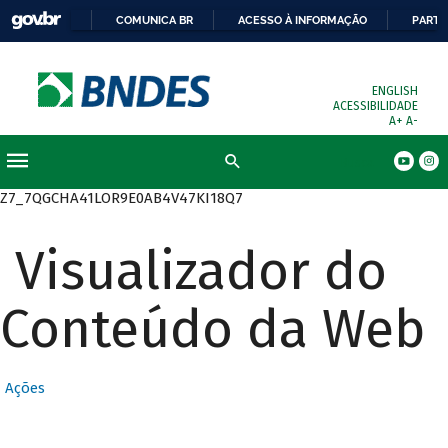
COMUNICA BR
ACESSO À INFORMAÇÃO
PARTI
ENGLISH
ACESSIBILIDADE
A+
A-
Busca
Z7_7QGCHA41LOR9E0AB4V47KI18Q7
Visualizador do
Conteúdo da Web
Ações