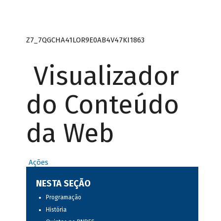
Z7_7QGCHA41LOR9E0AB4V47KI1863
Visualizador
do Conteúdo
da Web
Ações
NESTA SEÇÃO
Programação
História