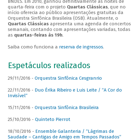
BNDES. Em 2010, ganhou definitivamente as noites de
quarta-feira com o projeto
Quartas Clássicas
, que no
início oferecia ao público apresentações gratuitas da
Orquestra Sinfônica Brasileira (OSB). Atualmente, o
Quartas Clássicas
apresenta uma agenda de concertos
semanais, contando com apresentações variadas, todas
as
quartas-feiras às 19h
.
Saiba como funciona a
reserva de ingressos
.
Espetáculos realizados
29/11/2016 -
Orquestra Sinfônica Cesgranrio
22/11/2016 -
Duo Érika Ribeiro e Luis Leite / “A Cor do
Invisível”
15/11/2016 -
Orquestra Sinfônica Brasileira
25/10/2016 -
Quinteto Pierrot
18/10/2016 -
Ensemble Galanteria / “Lágrimas de
Saudade – Cantigas de Amigo em Tempos Passados”