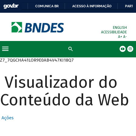
COMUNICA BR
ACESSO À INFORMAÇÃO
PARTI
ENGLISH
ACESSIBILIDADE
A+
A-
Busca
Z7_7QGCHA41LOR9E0AB4V47KI18Q7
Visualizador do
Conteúdo da Web
Ações