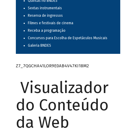
Quintas no BNDES
Sextas instrumentais
Reserva de ingressos
Filmes e festivais de cinema
Receba a programação
Concursos para Escolha de Espetáculos Musicais
Galeria BNDES
Z7_7QGCHA41LOR9E0AB4V47KI18M2
Visualizador
do Conteúdo
da Web