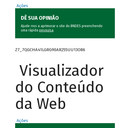
Ações
DÊ SUA OPINIÃO
Ajude-nos a aprimorar o site do BNDES preenchendo
uma rápida
pesquisa
.
Z7_7QGCHA41LGRG90AR255UU13O86
Visualizador
do Conteúdo
da Web
Ações