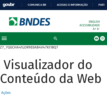
COMUNICA BR
ACESSO À INFORMAÇÃO
PARTI
ENGLISH
ACESSIBILIDADE
A+
A-
Busca
Z7_7QGCHA41LOR9E0AB4V47KI18Q7
Visualizador do
Conteúdo da Web
Ações