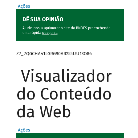
Ações
DÊ SUA OPINIÃO
Ajude-nos a aprimorar o site do BNDES preenchendo
uma rápida
pesquisa
.
Z7_7QGCHA41LGRG90AR255UU13O86
Visualizador
do Conteúdo
da Web
Ações