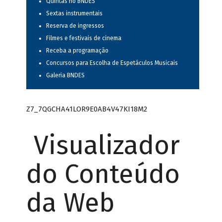
Quintas no BNDES
Sextas instrumentais
Reserva de ingressos
Filmes e festivais de cinema
Receba a programação
Concursos para Escolha de Espetáculos Musicais
Galeria BNDES
Z7_7QGCHA41LOR9E0AB4V47KI18M2
Visualizador
do Conteúdo
da Web