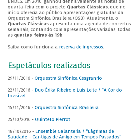
BNDES. Em 2010, ganhou definitivamente as noites de
quarta-feira com o projeto
Quartas Clássicas
, que no
início oferecia ao público apresentações gratuitas da
Orquestra Sinfônica Brasileira (OSB). Atualmente, o
Quartas Clássicas
apresenta uma agenda de concertos
semanais, contando com apresentações variadas, todas
as
quartas-feiras às 19h
.
Saiba como funciona a
reserva de ingressos
.
Espetáculos realizados
29/11/2016 -
Orquestra Sinfônica Cesgranrio
22/11/2016 -
Duo Érika Ribeiro e Luis Leite / “A Cor do
Invisível”
15/11/2016 -
Orquestra Sinfônica Brasileira
25/10/2016 -
Quinteto Pierrot
18/10/2016 -
Ensemble Galanteria / “Lágrimas de
Saudade – Cantigas de Amigo em Tempos Passados”