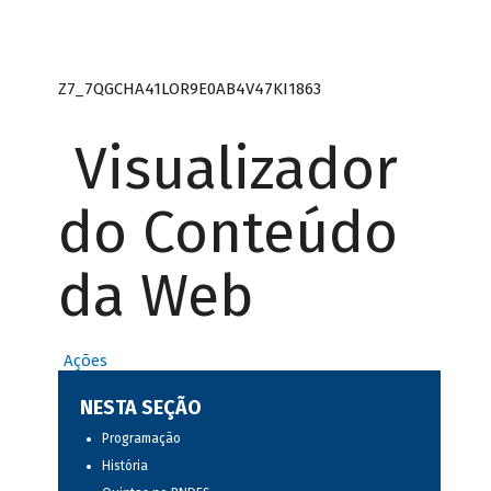
Z7_7QGCHA41LOR9E0AB4V47KI1863
Visualizador
do Conteúdo
da Web
Ações
NESTA SEÇÃO
Programação
História