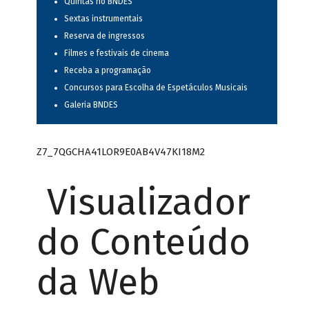
Quintas no BNDES
Sextas instrumentais
Reserva de ingressos
Filmes e festivais de cinema
Receba a programação
Concursos para Escolha de Espetáculos Musicais
Galeria BNDES
Z7_7QGCHA41LOR9E0AB4V47KI18M2
Visualizador
do Conteúdo
da Web