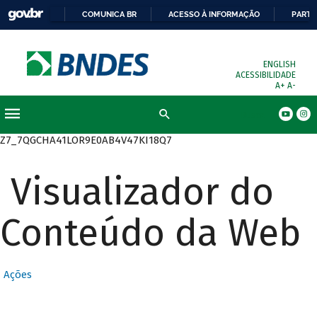
COMUNICA BR
ACESSO À INFORMAÇÃO
PARTI
ENGLISH
ACESSIBILIDADE
A+
A-
Busca
Z7_7QGCHA41LOR9E0AB4V47KI18Q7
Visualizador do
Conteúdo da Web
Ações