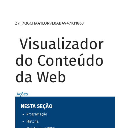
Z7_7QGCHA41LOR9E0AB4V47KI1863
Visualizador
do Conteúdo
da Web
Ações
NESTA SEÇÃO
Programação
História