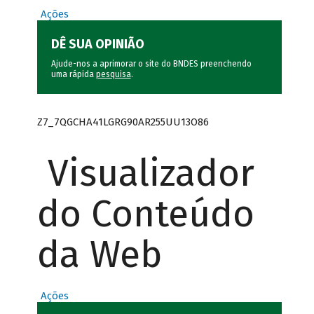
Ações
DÊ SUA OPINIÃO
Ajude-nos a aprimorar o site do BNDES preenchendo
uma rápida
pesquisa
.
Z7_7QGCHA41LGRG90AR255UU13O86
Visualizador
do Conteúdo
da Web
Ações