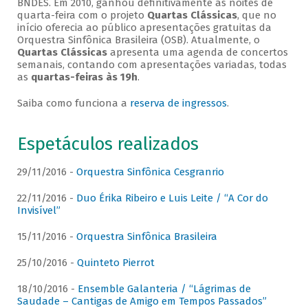
BNDES. Em 2010, ganhou definitivamente as noites de
quarta-feira com o projeto
Quartas Clássicas
, que no
início oferecia ao público apresentações gratuitas da
Orquestra Sinfônica Brasileira (OSB). Atualmente, o
Quartas Clássicas
apresenta uma agenda de concertos
semanais, contando com apresentações variadas, todas
as
quartas-feiras às 19h
.
Saiba como funciona a
reserva de ingressos
.
Espetáculos realizados
29/11/2016 -
Orquestra Sinfônica Cesgranrio
22/11/2016 -
Duo Érika Ribeiro e Luis Leite / “A Cor do
Invisível”
15/11/2016 -
Orquestra Sinfônica Brasileira
25/10/2016 -
Quinteto Pierrot
18/10/2016 -
Ensemble Galanteria / “Lágrimas de
Saudade – Cantigas de Amigo em Tempos Passados”