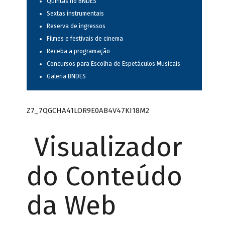
Quintas no BNDES
Sextas instrumentais
Reserva de ingressos
Filmes e festivais de cinema
Receba a programação
Concursos para Escolha de Espetáculos Musicais
Galeria BNDES
Z7_7QGCHA41LOR9E0AB4V47KI18M2
Visualizador
do Conteúdo
da Web