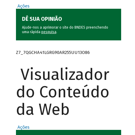
Ações
DÊ SUA OPINIÃO
Ajude-nos a aprimorar o site do BNDES preenchendo
uma rápida
pesquisa
.
Z7_7QGCHA41LGRG90AR255UU13O86
Visualizador
do Conteúdo
da Web
Ações