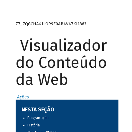
Z7_7QGCHA41LOR9E0AB4V47KI1863
Visualizador
do Conteúdo
da Web
Ações
NESTA SEÇÃO
Programação
História