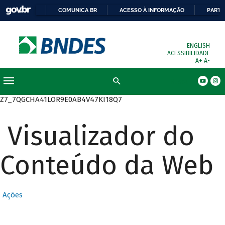
COMUNICA BR
ACESSO À INFORMAÇÃO
PARTI
ENGLISH
ACESSIBILIDADE
A+
A-
Busca
Z7_7QGCHA41LOR9E0AB4V47KI18Q7
Visualizador do
Conteúdo da Web
Ações