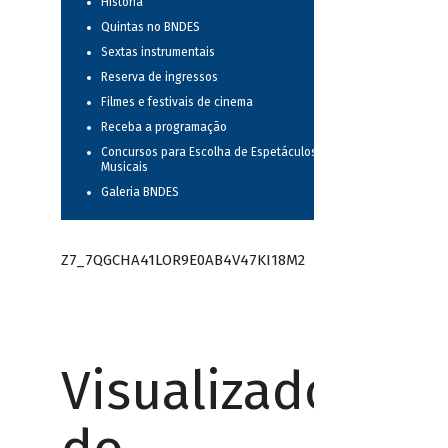
História
Quintas no BNDES
Sextas instrumentais
Reserva de ingressos
Filmes e festivais de cinema
Receba a programação
Concursos para Escolha de Espetáculos
Musicais
Galeria BNDES
Z7_7QGCHA41LOR9E0AB4V47KI18M2
Visualizador