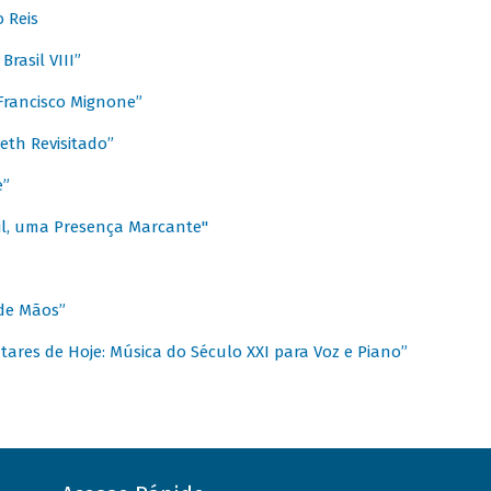
 Reis
rasil VIII”
rancisco Mignone”
reth Revisitado”
e”
sil, uma Presença Marcante"
 de Mãos”
ares de Hoje: Música do Século XXI para Voz e Piano”