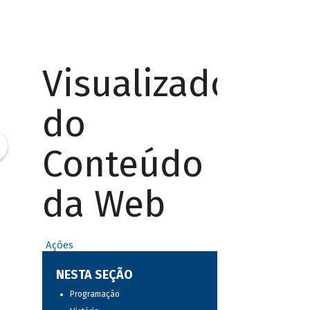
Visualizador
do
Conteúdo
da Web
Ações
NESTA SEÇÃO
Programação