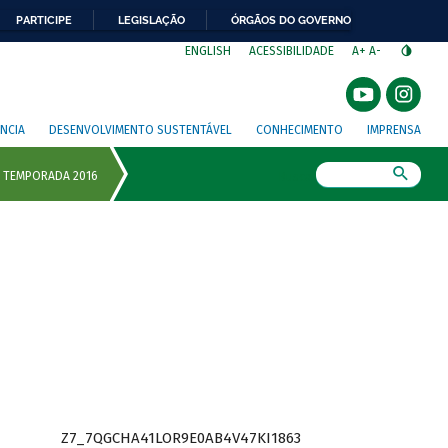
PARTICIPE
LEGISLAÇÃO
ÓRGÃOS DO GOVERNO
⁣
ENGLISH
ACESSIBILIDADE
A+
A-
NCIA
DESENVOLVIMENTO SUSTENTÁVEL
CONHECIMENTO
IMPRENSA
Busca
Z7_7QGCHA41LOR9E0AB4V47KI1863