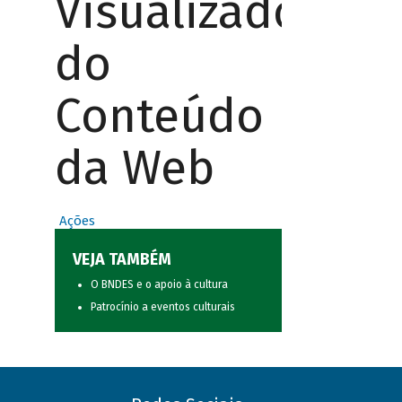
Visualizador
do
Conteúdo
da Web
Ações
VEJA TAMBÉM
O BNDES e o apoio à cultura
Patrocínio a eventos culturais