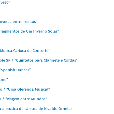
avego”
nversa entre Irmãos”
“Fragmentos de Um Inverno Solar”
Música Carioca de Concerto”
e SP / “Quintetos para Clarinete e Cordas”
/ “Spanish Dances”
fone”
lo / “Uma Oferenda Musical”
lis / “Viagem entre Mundos”
a a música de câmara de Nivaldo Ornelas