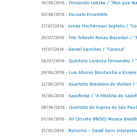
10/08/2016 -
Fernando Leitzke / “Rios que N
03/08/2016 -
Escualo Ensemble
27/07/2016 -
Jonas Hocherman Septeto / “Co
20/07/2016 -
Trio Tokeshi-Rosas-Bazarian / 
13/07/2016 -
Daniel Sanches / “Carioca”
06/07/2016 -
Quinteto Lorenzo Fernandez / “
29/06/2016 -
Luis Afonso Montanha e Ensembl
22/06/2016 -
Quarteto Brasileiro de Violões 
15/06/2016 -
Saxofonia / “A História do Saxo
08/06/2016 -
Quinteto de Sopros de São Pau
01/06/2016 -
VII Circuito BNDES Musica Brasi
25/05/2016 -
Noturno – David Ganc interpret