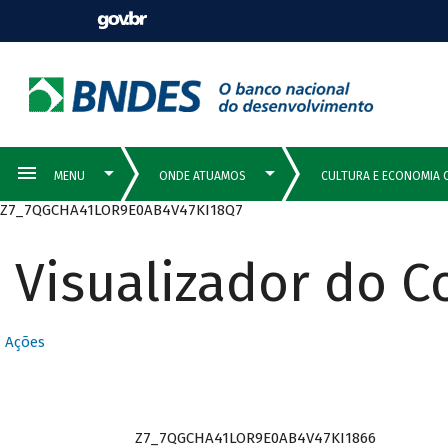
Z7_7QGCHA41LOR9E0AB4V47KI18Q7
Visualizador do 
Ações
Z7_7QGCHA41LOR9E0AB4V47KI1866