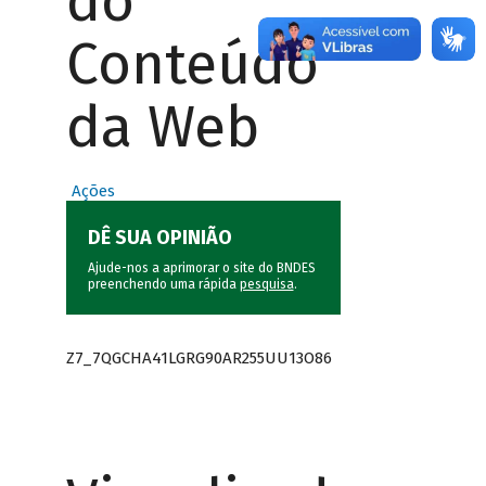
do
Conteúdo
da Web
Ações
DÊ SUA OPINIÃO
Ajude-nos a aprimorar o site do BNDES
preenchendo uma rápida
pesquisa
.
Z7_7QGCHA41LGRG90AR255UU13O86