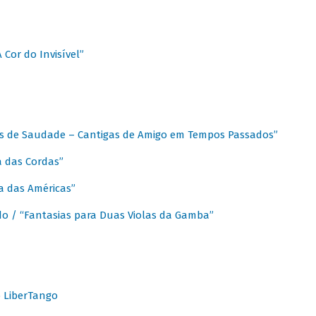
A Cor do Invisível”
as de Saudade – Cantigas de Amigo em Tempos Passados”
a das Cordas”
ca das Américas”
do / “Fantasias para Duas Violas da Gamba”
o LiberTango