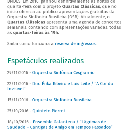
BNDES. Em 2010, ganhou definitivamente as noites de
quarta-feira com o projeto
Quartas Clássicas
, que no
início oferecia ao público apresentações gratuitas da
Orquestra Sinfônica Brasileira (OSB). Atualmente, o
Quartas Clássicas
apresenta uma agenda de concertos
semanais, contando com apresentações variadas, todas
as
quartas-feiras às 19h
.
Saiba como funciona a
reserva de ingressos
.
Espetáculos realizados
29/11/2016 -
Orquestra Sinfônica Cesgranrio
22/11/2016 -
Duo Érika Ribeiro e Luis Leite / “A Cor do
Invisível”
15/11/2016 -
Orquestra Sinfônica Brasileira
25/10/2016 -
Quinteto Pierrot
18/10/2016 -
Ensemble Galanteria / “Lágrimas de
Saudade – Cantigas de Amigo em Tempos Passados”