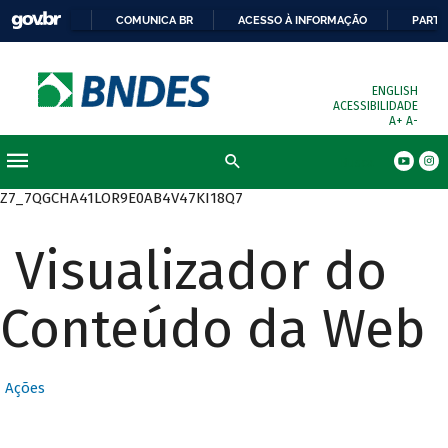
COMUNICA BR
ACESSO À INFORMAÇÃO
PARTI
ENGLISH
ACESSIBILIDADE
A+
A-
Busca
Z7_7QGCHA41LOR9E0AB4V47KI18Q7
Visualizador do
Conteúdo da Web
Ações