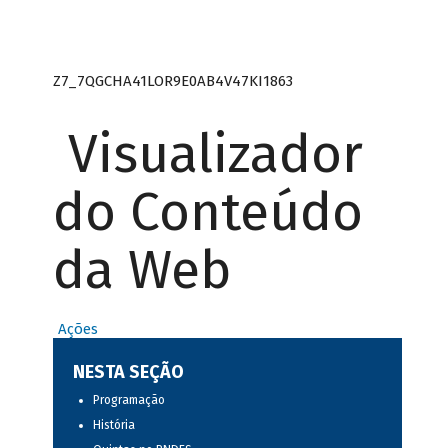
Z7_7QGCHA41LOR9E0AB4V47KI1863
Visualizador
do Conteúdo
da Web
Ações
NESTA SEÇÃO
Programação
História