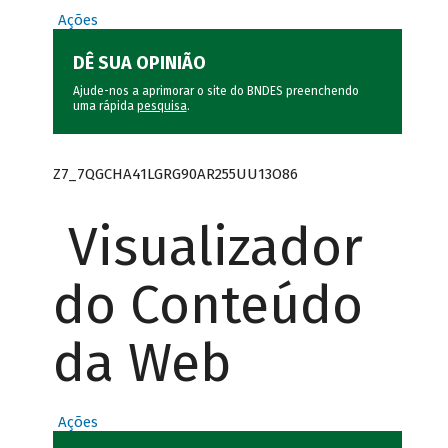
Ações
DÊ SUA OPINIÃO
Ajude-nos a aprimorar o site do BNDES preenchendo
uma rápida
pesquisa
.
Z7_7QGCHA41LGRG90AR255UU13O86
Visualizador
do Conteúdo
da Web
Ações