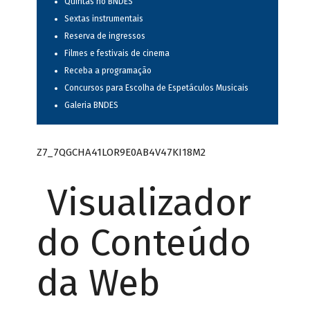
Quintas no BNDES
Sextas instrumentais
Reserva de ingressos
Filmes e festivais de cinema
Receba a programação
Concursos para Escolha de Espetáculos Musicais
Galeria BNDES
Z7_7QGCHA41LOR9E0AB4V47KI18M2
Visualizador
do Conteúdo
da Web